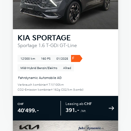
KIA
SPORTAGE
Sportage 1.6 T-GDi GT-Line
F
12'000 km
160 PS
01/2025
Mild-Hybrid Benzin/Elektro
Allrad
Fahrdynamic Automobile AG
Verbrauch kombiniert 7.1l/100km
CO2-Emission kombiniert 162g C02/km (kombi)
Leasing ab
CHF
CHF
391.–
40'499.–
/Mt.