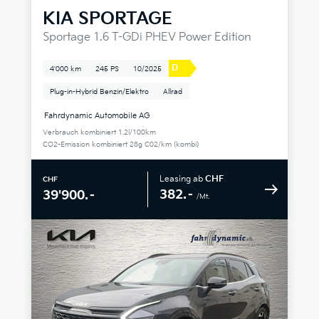
KIA
SPORTAGE
Sportage 1.6 T-GDi PHEV Power Edition
D
4'000 km
245 PS
10/2025
Plug-in-Hybrid Benzin/Elektro
Allrad
Fahrdynamic Automobile AG
Verbrauch kombiniert 1.2l/100km
CO2-Emission kombiniert 28g C02/km (kombi)
Leasing ab
CHF
CHF
382.–
39'900.–
/Mt.