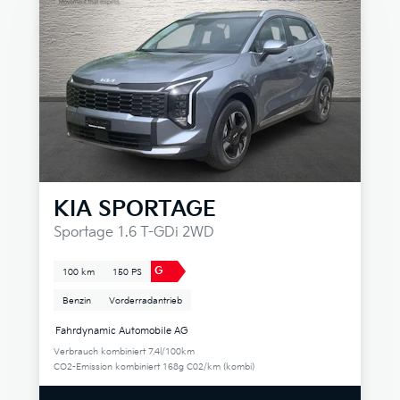
KIA
SPORTAGE
Sportage 1.6 T-GDi 2WD
G
100 km
150 PS
Benzin
Vorderradantrieb
Fahrdynamic Automobile AG
Verbrauch kombiniert 7.4l/100km
CO2-Emission kombiniert 168g C02/km (kombi)