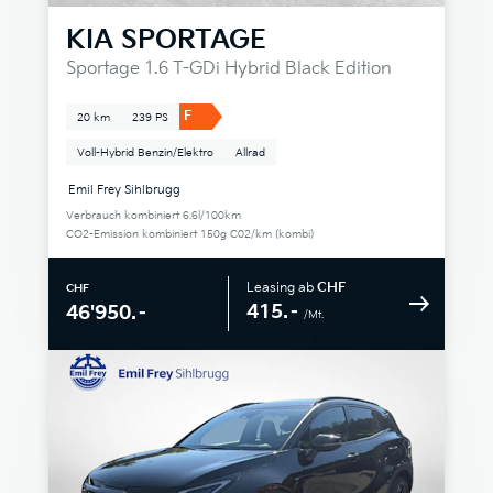
KIA
SPORTAGE
Sportage 1.6 T-GDi Hybrid Black Edition
F
20 km
239 PS
Voll-Hybrid Benzin/Elektro
Allrad
Emil Frey Sihlbrugg
Verbrauch kombiniert 6.6l/100km
CO2-Emission kombiniert 150g C02/km (kombi)
Leasing ab
CHF
CHF
415.–
46'950.–
/Mt.