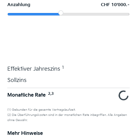
Anzahlung
CHF 10'000.–
Wunschauto leasen
1
Effektiver Jahreszins
Sollzins
2,3
Monatliche Rate
(1) Gebunden für die gesamte Vertragslaufzeit.
(2) Die Überführungskosten sind in der monatlichen Rate inbegriffen. Alle Angaben
ohne Gewähr.
Mehr Hinweise