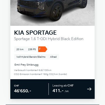
KIA
SPORTAGE
Sportage 1.6 T-GDi Hybrid Black Edition
F
20 km
239 PS
Voll-Hybrid Benzin/Elektro
Allrad
Emil Frey Sihlbrugg
Verbrauch kombiniert 6.6l/100km
CO2-Emission kombiniert 150g C02/km (kombi)
Leasing ab
CHF
CHF
411.–
46'650.–
/Mt.