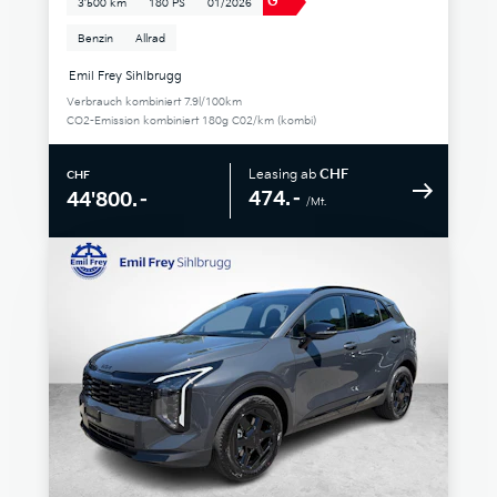
G
3'500 km
180 PS
01/2026
Benzin
Allrad
Emil Frey Sihlbrugg
Verbrauch kombiniert 7.9l/100km
CO2-Emission kombiniert 180g C02/km (kombi)
Leasing ab
CHF
CHF
474.–
44'800.–
/Mt.