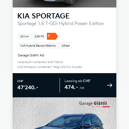
KIA
SPORTAGE
Sportage 1.6 T-GDi Hybrid Power Edition
F
20 km
239 PS
Voll-Hybrid Benzin/Elektro
Allrad
Garage Glättli AG
Verbrauch kombiniert 6.6l/100km
CO2-Emission kombiniert 150g C02/km (kombi)
Leasing ab
CHF
CHF
474.–
47'240.–
/Mt.