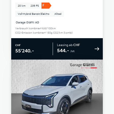
F
20 km
239 PS
Voll-Hybrid Benzin/Elektro
Allrad
Garage Glättli AG
Verbrauch kombiniert 6.6l/100km
CO2-Emission kombiniert 150g C02/km (kombi)
Leasing ab
CHF
CHF
544.–
55'240.–
/Mt.