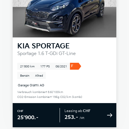
KIA
SPORTAGE
Sportage 1.6 T-GDi GT-Line
F
21'800 km
177 PS
05/2021
Benzin
Allrad
Garage Glättli AG
Verbrauch kombiniert 8.6l/100km
CO2-Emission kombiniert 195g C02/km (kombi)
Leasing ab
CHF
CHF
253.–
25'900.–
/Mt.