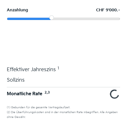
Anzahlung
CHF 9'000.–
Wunschauto leasen
1
Effektiver Jahreszins
Sollzins
2,3
Monatliche Rate
(1) Gebunden für die gesamte Vertragslaufzeit.
(2) Die Überführungskosten sind in der monatlichen Rate inbegriffen. Alle Angaben
ohne Gewähr.