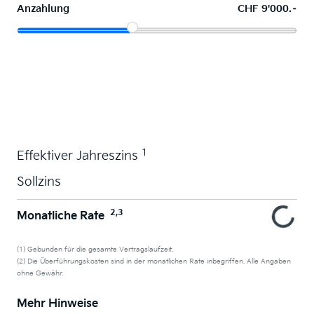
Anzahlung
CHF 9'000.–
Wunschauto leasen
1
Effektiver Jahreszins
Sollzins
2,3
Monatliche Rate
(1) Gebunden für die gesamte Vertragslaufzeit.
(2) Die Überführungskosten sind in der monatlichen Rate inbegriffen. Alle Angaben
ohne Gewähr.
Mehr Hinweise