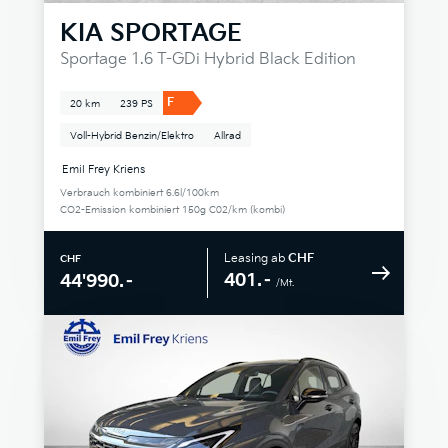
KIA
SPORTAGE
Sportage 1.6 T-GDi Hybrid Black Edition
F
20 km
239 PS
Voll-Hybrid Benzin/Elektro
Allrad
Emil Frey Kriens
Verbrauch kombiniert 6.6l/100km
CO2-Emission kombiniert 150g C02/km (kombi)
Leasing ab
CHF
CHF
401.–
44'990.–
/Mt.