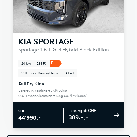
KIA
SPORTAGE
Sportage 1.6 T-GDi Hybrid Black Edition
F
20 km
239 PS
Voll-Hybrid Benzin/Elektro
Allrad
Emil Frey Kriens
Verbrauch kombiniert 6.6l/100km
CO2-Emission kombiniert 150g C02/km (kombi)
Leasing ab
CHF
CHF
389.–
44'990.–
/Mt.