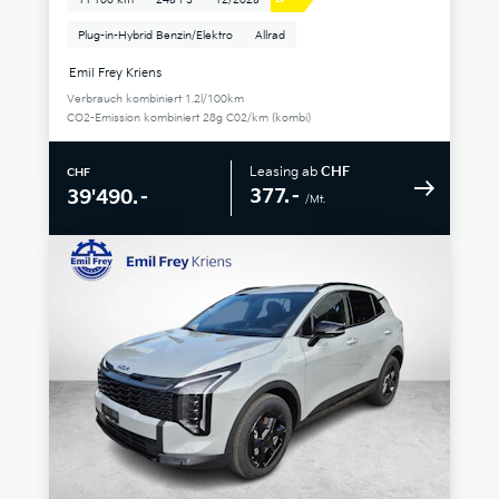
11'100 km
245 PS
12/2025
Plug-in-Hybrid Benzin/Elektro
Allrad
Emil Frey Kriens
Verbrauch kombiniert 1.2l/100km
CO2-Emission kombiniert 28g C02/km (kombi)
Leasing ab
CHF
CHF
377.–
39'490.–
/Mt.