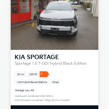
KIA
SPORTAGE
Sportage 1.6 T-GDi Hybrid Black Edition
F
20 km
239 PS
Voll-Hybrid Benzin/Elektro
Allrad
Garage Leu AG
Verbrauch kombiniert 6.6l/100km
CO2-Emission kombiniert 150g C02/km (kombi)