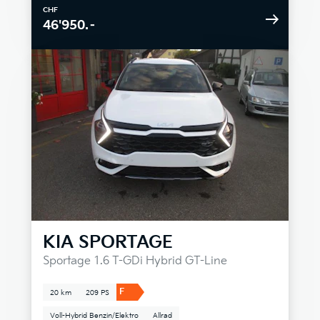
CHF
46'950.–
KIA
SPORTAGE
Sportage 1.6 T-GDi Hybrid GT-Line
F
20 km
209 PS
Voll-Hybrid Benzin/Elektro
Allrad