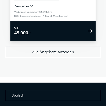
Garage Leu AG
Verbrauch kombiniert 6.6l/100km
CO2-Emission kombiniert 149g C02/km (kombi)
CHF
45'900.–
Alle Angebote anzeigen
Deutsch