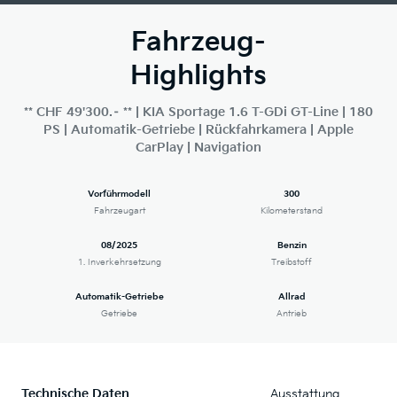
Fahrzeug-
Highlights
** CHF 49'300.– ** | KIA Sportage 1.6 T-GDi GT-Line | 180
PS | Automatik-Getriebe | Rückfahrkamera | Apple
CarPlay | Navigation
Vorführmodell
300
Fahrzeugart
Kilometerstand
08/2025
Benzin
1. Inverkehrsetzung
Treibstoff
Automatik-Getriebe
Allrad
Getriebe
Antrieb
Technische Daten
Ausstattung