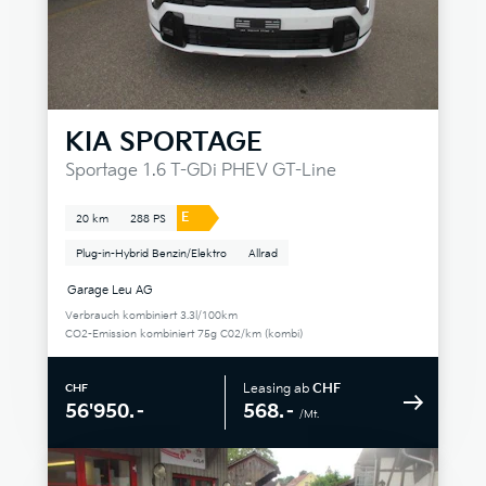
KIA
SPORTAGE
Sportage 1.6 T-GDi PHEV GT-Line
E
20 km
288 PS
Plug-in-Hybrid Benzin/Elektro
Allrad
Garage Leu AG
Verbrauch kombiniert 3.3l/100km
CO2-Emission kombiniert 75g C02/km (kombi)
Leasing ab
CHF
CHF
568.–
56'950.–
/Mt.