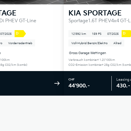
TAGE
KIA
SPORTAGE
GDi PHEV GT-Line
Sportage1.6T PHEV4x4 GT-L
D
D
07/2025
12'892 km
159 PS
07/2025
ro
Vorderradantrieb
Voll-Hybrid Benzin/Elektro
Allrad
n
Gross Garage Wettingen
l/100km
Verbrauch kombiniert 1.2l/100km
28g C02/km (kombi)
CO2-Emission kombiniert 28g C02/km (kombi
Leasing
CHF
430.–
44'900.–