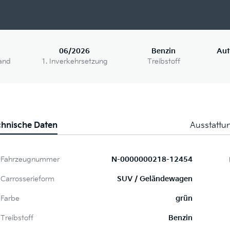
06/2026
Benzin
Aut
and
1. Inverkehrsetzung
Treibstoff
chnische Daten
Ausstattu
Fahrzeugnummer
N-0000000218-12454
Carrosserieform
SUV / Geländewagen
Farbe
grün
Treibstoff
Benzin