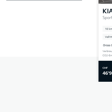
KI
Spor
10 k
Voll-
Gross 
Verbrau
CO2-Emi
CHF
46'9