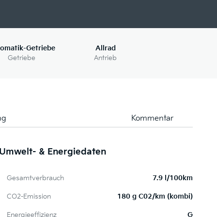
omatik-Getriebe
Allrad
Getriebe
Antrieb
ng
Kommentar
Umwelt- & Energiedaten
La
Gesamtverbrauch
7.9 l/100km
CO2-Emission
180 g C02/km (kombi)
Energieeffizienz
G