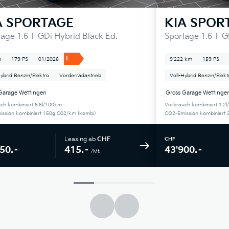
A
SPORTAGE
KIA
SPOR
tage 1.6 T-GDi Hybrid Black Ed.
Sportage 1.6 T-
F
m
179 PS
01/2026
9'222 km
159 PS
Hybrid Benzin/Elektro
Vorderradantrieb
Voll-Hybrid Benzin/Elekt
Garage Wettingen
Gross Garage Wettinge
ch kombiniert 6.6l/100km
Verbrauch kombiniert 1.2
ssion kombiniert 150g C02/km (kombi)
CO2-Emission kombiniert 
Leasing ab
CHF
CHF
415.–
50.–
43'900.–
/Mt.