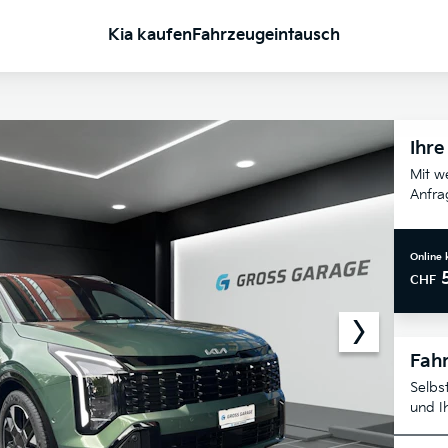
Kia kaufen
Fahrzeugeintausch
Ihre
Mit w
Anfra
Online 
CHF
Fahr
Selbs
und I