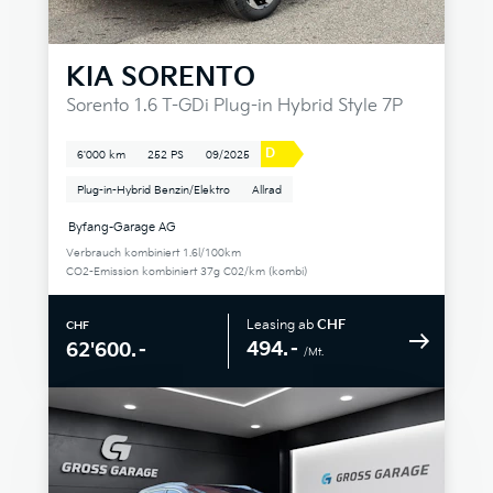
KIA
SORENTO
Sorento 1.6 T-GDi Plug-in Hybrid Style 7P
D
6'000 km
252 PS
09/2025
Plug-in-Hybrid Benzin/Elektro
Allrad
Byfang-Garage AG
Verbrauch kombiniert 1.6l/100km
CO2-Emission kombiniert 37g C02/km (kombi)
Leasing ab
CHF
CHF
494.–
62'600.–
/Mt.