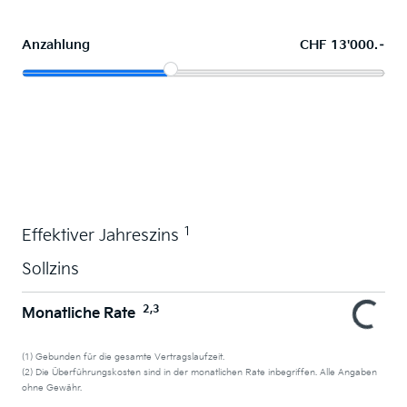
Anzahlung
CHF 13'000.–
Wunschauto leasen
1
Effektiver Jahreszins
Sollzins
2,3
Monatliche Rate
(1) Gebunden für die gesamte Vertragslaufzeit.
(2) Die Überführungskosten sind in der monatlichen Rate inbegriffen. Alle Angaben
ohne Gewähr.