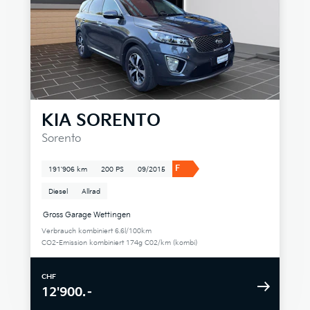
KIA
SORENTO
Sorento
F
191'906 km
200 PS
09/2015
Diesel
Allrad
Gross Garage Wettingen
Verbrauch kombiniert 6.6l/100km
CO2-Emission kombiniert 174g C02/km (kombi)
CHF
12'900.–