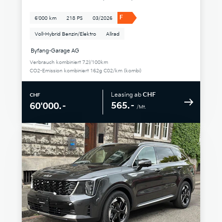
F
6'000 km
218 PS
03/2026
Voll-Hybrid Benzin/Elektro
Allrad
Byfang-Garage AG
Verbrauch kombiniert 7.2l/100km
CO2-Emission kombiniert 162g C02/km (kombi)
Leasing ab
CHF
CHF
565.–
60'000.–
/Mt.