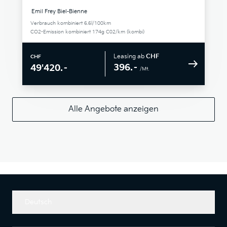
Emil Frey Biel-Bienne
Verbrauch kombiniert 6.6l/100km
CO2-Emission kombiniert 174g C02/km (kombi)
Leasing ab
CHF
CHF
396.–
49'420.–
/Mt.
Alle Angebote anzeigen
Deutsch