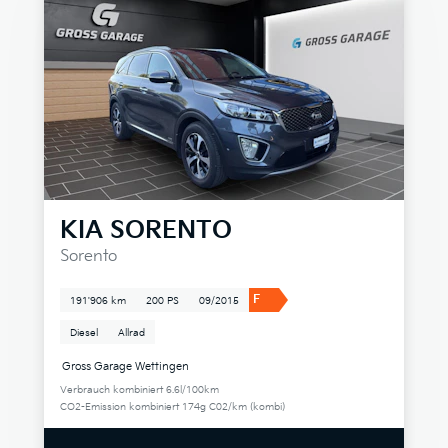
KIA
SORENTO
Sorento
F
191'906 km
200 PS
09/2015
Diesel
Allrad
Gross Garage Wettingen
Verbrauch kombiniert 6.6l/100km
CO2-Emission kombiniert 174g C02/km (kombi)