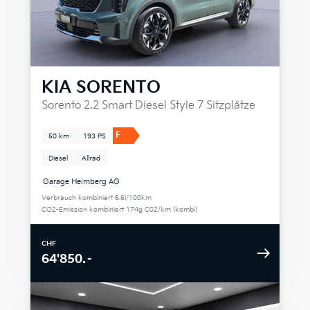
KIA
SORENTO
Sorento 2.2 Smart Diesel Style 7 Sitzplätze
F
50 km
193 PS
Diesel
Allrad
Garage Heimberg AG
Verbrauch kombiniert 6.6l/100km
CO2-Emission kombiniert 174g C02/km (kombi)
CHF
64'850.–