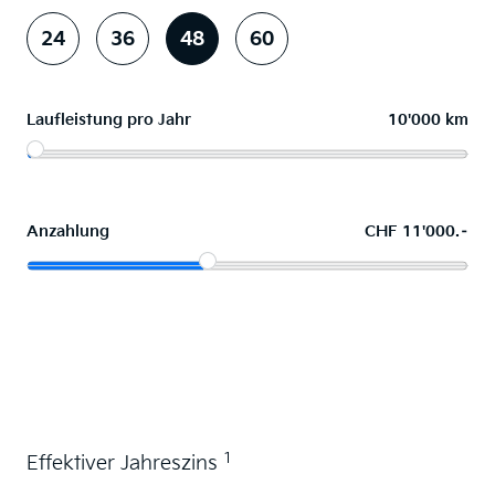
24
36
48
60
Laufleistung pro Jahr
10'000 km
Anzahlung
CHF 11'000.–
Wunschauto leasen
1
Effektiver Jahreszins