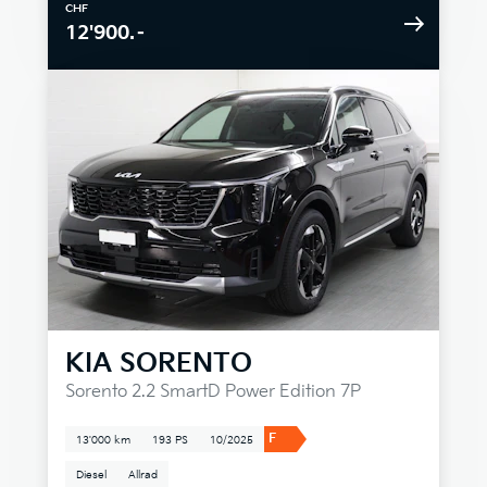
CHF
12'900.–
KIA
SORENTO
Sorento 2.2 SmartD Power Edition 7P
F
13'000 km
193 PS
10/2025
Diesel
Allrad