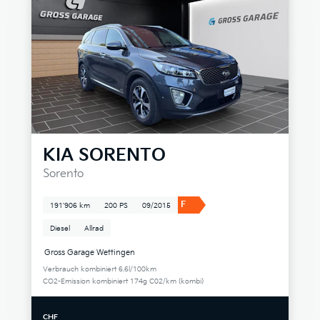
KIA
SORENTO
Sorento
F
191'906 km
200 PS
09/2015
Diesel
Allrad
Gross Garage Wettingen
Verbrauch kombiniert 6.6l/100km
CO2-Emission kombiniert 174g C02/km (kombi)
CHF