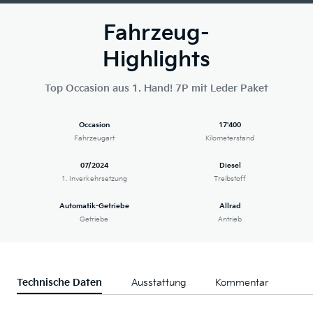
Fahrzeug-
Highlights
Top Occasion aus 1. Hand! 7P mit Leder Paket
Occasion
17'400
Fahrzeugart
Kilometerstand
07/2024
Diesel
1. Inverkehrsetzung
Treibstoff
Automatik-Getriebe
Allrad
Getriebe
Antrieb
Technische Daten
Ausstattung
Kommentar