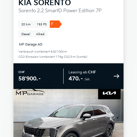
KIA
SORENTO
Sorento 2.2 SmartD Power Edition 7P
F
20 km
193 PS
Diesel
Allrad
MP Garage AG
Verbrauch kombiniert 6.6l/100km
CO2-Emission kombiniert 174g C02/km (kombi)
Leasing ab
CHF
CHF
470.–
58'900.–
/Mt.