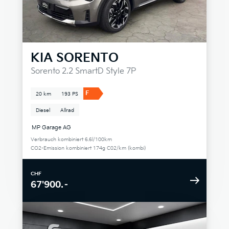
KIA
SORENTO
Sorento 2.2 SmartD Style 7P
F
20 km
193 PS
Diesel
Allrad
MP Garage AG
Verbrauch kombiniert 6.6l/100km
CO2-Emission kombiniert 174g C02/km (kombi)
CHF
67'900.–