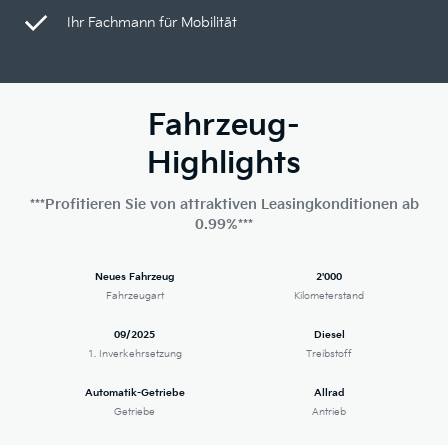
Ihr Fachmann für Mobilität
Fahrzeug-
Highlights
***Profitieren Sie von attraktiven Leasingkonditionen ab
0.99%***
Neues Fahrzeug
2'000
Fahrzeugart
Kilometerstand
09/2025
Diesel
1. Inverkehrsetzung
Treibstoff
Automatik-Getriebe
Allrad
Getriebe
Antrieb