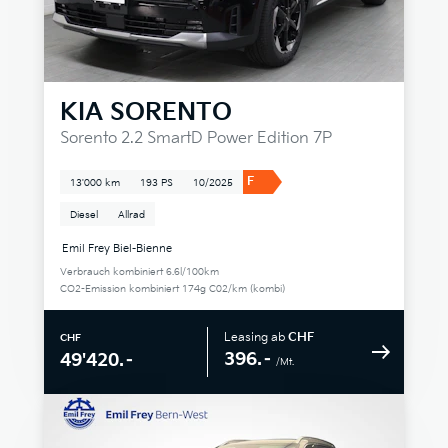
KIA
SORENTO
Sorento 2.2 SmartD Power Edition 7P
F
13'000 km
193 PS
10/2025
Diesel
Allrad
Emil Frey Biel-Bienne
Verbrauch kombiniert 6.6l/100km
CO2-Emission kombiniert 174g C02/km (kombi)
Leasing ab
CHF
CHF
396.–
49'420.–
/Mt.