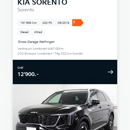
KIA
SORENTO
Sorento
F
191'906 km
200 PS
09/2015
Diesel
Allrad
Gross Garage Wettingen
Verbrauch kombiniert 6.6l/100km
CO2-Emission kombiniert 174g C02/km (kombi)
CHF
12'900.–