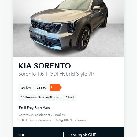
KIA
SORENTO
Sorento 1.6 T-GDi Hybrid Style 7P
F
20 km
239 PS
Voll-Hybrid Benzin/Elektro
Allrad
Emil Frey Bern-West
Verbrauch kombiniert 7l/100km
CO2-Emission kombiniert 159g C02/km (kombi)
Leasing ab
CHF
CHF