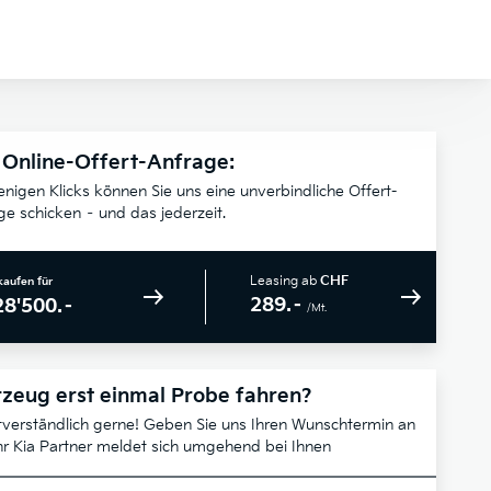
 Online-Offert-Anfrage:
enigen Klicks können Sie uns eine unverbindliche Offert-
ge schicken – und das jederzeit.
Leasing ab
CHF
kaufen für
289.–
28'500.–
/Mt.
zeug erst einmal Probe fahren?
tverständlich gerne! Geben Sie uns Ihren Wunschtermin an
hr Kia Partner meldet sich umgehend bei Ihnen