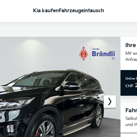
Kia kaufen
Fahrzeugeintausch
Ihre
Mit w
Anfra
Online 
CHF
Fahr
Selbs
und I