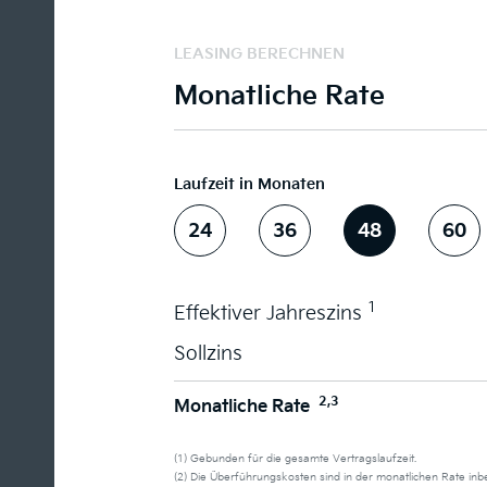
LEASING BERECHNEN
Monatliche Rate
Laufzeit in Monaten
24
36
48
60
1
Effektiver Jahreszins
Sollzins
2,3
Monatliche Rate
(1) Gebunden für die gesamte Vertragslaufzeit.
(2) Die Überführungskosten sind in der monatlichen Rate in