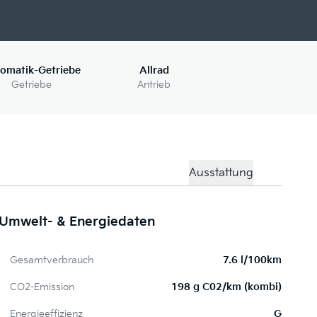
omatik-Getriebe
Allrad
Getriebe
Antrieb
Ausstattung
Umwelt- & Energiedaten
P
Gesamtverbrauch
7.6 l/100km
Me
CO2-Emission
198 g C02/km (kombi)
4 
Energieeffizienz
G