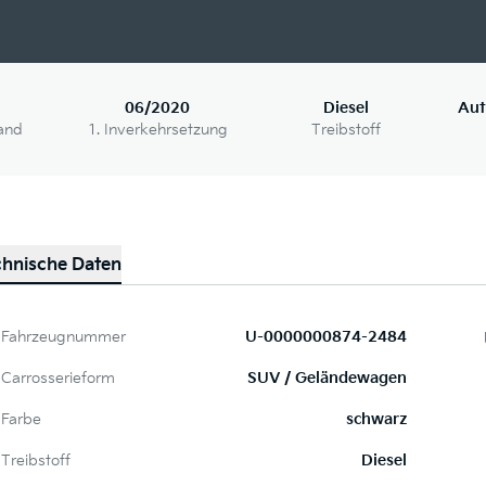
06/2020
Diesel
Aut
and
1. Inverkehrsetzung
Treibstoff
chnische Daten
Fahrzeugnummer
U-0000000874-2484
Carrosserieform
SUV / Geländewagen
Farbe
schwarz
Treibstoff
Diesel