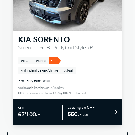
KIA
SORENTO
Sorento 1.6 T-GDi Hybrid Style 7P
F
20 km
239 PS
Voll-Hybrid Benzin/Elektro
Allrad
Emil Frey Bern-West
Verbrauch kombiniert 7l/100km
CO2-Emission kombiniert 159g C02/km (kombi)
Leasing ab
CHF
CHF
550.–
67'100.–
/Mt.