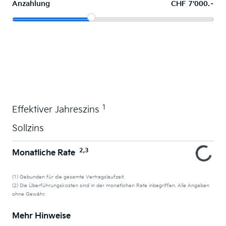
Anzahlung
CHF 7'000.–
Wunschauto leasen
1
Effektiver Jahreszins
Sollzins
2,3
Monatliche Rate
(1) Gebunden für die gesamte Vertragslaufzeit.
(2) Die Überführungskosten sind in der monatlichen Rate inbegriffen. Alle Angaben
ohne Gewähr.
Mehr Hinweise