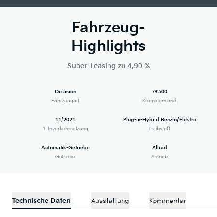
Fahrzeug-
Highlights
Super-Leasing zu 4,90 %
Occasion
78'500
Fahrzeugart
Kilometerstand
11/2021
Plug-in-Hybrid Benzin/Elektro
1. Inverkehrsetzung
Treibstoff
Automatik-Getriebe
Allrad
Getriebe
Antrieb
Technische Daten
Ausstattung
Kommentar