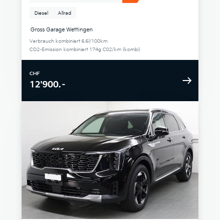
Diesel
Allrad
Gross Garage Wettingen
Verbrauch kombiniert 6.6l/100km
CO2-Emission kombiniert 174g C02/km (kombi)
CHF
12'900.–