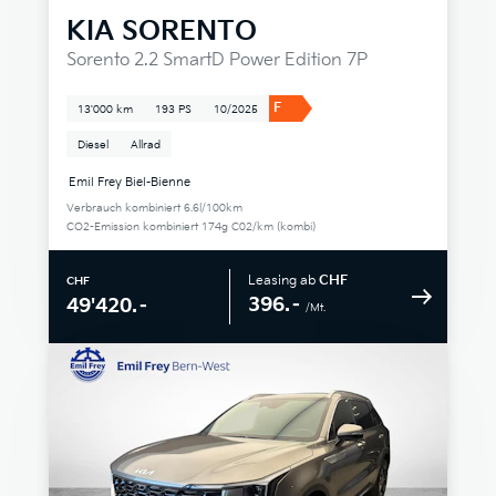
KIA
SORENTO
Sorento 2.2 SmartD Power Edition 7P
F
13'000 km
193 PS
10/2025
Diesel
Allrad
Emil Frey Biel-Bienne
Verbrauch kombiniert 6.6l/100km
CO2-Emission kombiniert 174g C02/km (kombi)
Leasing ab
CHF
CHF
396.–
49'420.–
/Mt.