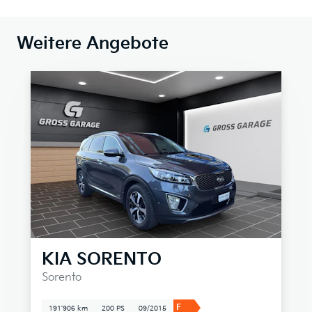
Weitere Angebote
KIA
SORENTO
Sorento
F
191'906 km
200 PS
09/2015