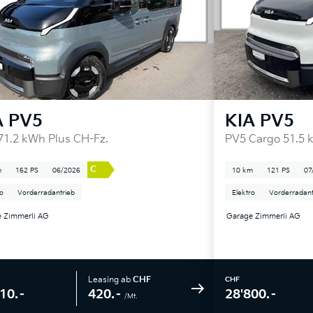
A
PV5
KIA
PV5
71.2 kWh Plus CH-Fz.
PV5 Cargo 51.5 
C
m
162 PS
06/2026
10 km
121 PS
07
ro
Vorderradantrieb
Elektro
Vorderradant
 Zimmerli AG
Garage Zimmerli AG
Leasing ab
CHF
CHF
420.–
10.–
28'800.–
/Mt.