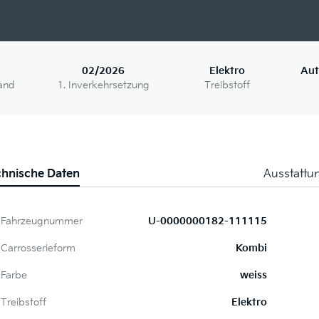
02/2026
Elektro
Aut
and
1. Inverkehrsetzung
Treibstoff
chnische Daten
Ausstattu
Fahrzeugnummer
U-0000000182-111115
Carrosserieform
Kombi
Farbe
weiss
Treibstoff
Elektro