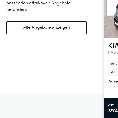
passenden attraktiven Angebote
gefunden.
Alle Angebote anzeigen
KI
PV5 
10 k
Elekt
Garage
CHF
39'4