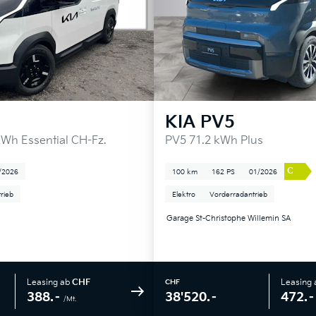
KIA
PV5
kWh Essential CH-Fz.
PV5 71.2 kWh Plus
C
/2026
100 km
162 PS
01/2026
rieb
Elektro
Vorderradantrieb
Garage St-Christophe Willemin SA
Leasing ab
CHF
Leasing
CHF
388.–
472.–
38'520.–
/Mt.