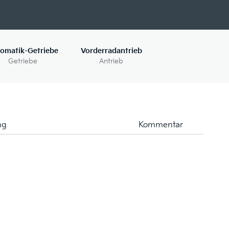
omatik-Getriebe
Vorderradantrieb
Getriebe
Antrieb
ng
Kommentar
W
2