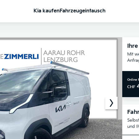
Kia kaufen
Fahrzeugeintausch
Ihre
Mit w
Anfra
Online 
CHF
Fahr
Selbs
und I