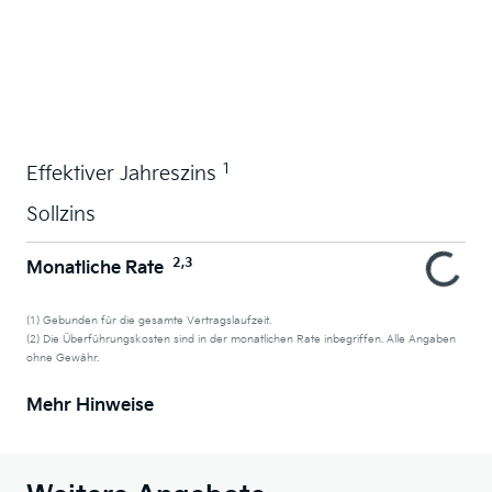
Wunschauto leasen
1
Effektiver Jahreszins
Sollzins
2,3
Monatliche Rate
(1) Gebunden für die gesamte Vertragslaufzeit.
(2) Die Überführungskosten sind in der monatlichen Rate inbegriffen. Alle Angaben
ohne Gewähr.
Mehr Hinweise