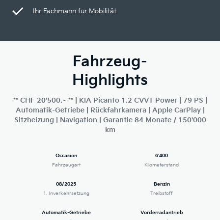
Ihr Fachmann für Mobilität
Fahrzeug-
Highlights
** CHF 20'500.– ** | KIA Picanto 1.2 CVVT Power | 79 PS |
Automatik-Getriebe | Rückfahrkamera | Apple CarPlay |
Sitzheizung | Navigation | Garantie 84 Monate / 150'000
km
Occasion
6'400
Fahrzeugart
Kilometerstand
08/2025
Benzin
1. Inverkehrsetzung
Treibstoff
Automatik-Getriebe
Vorderradantrieb