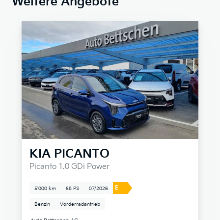
Weitere Angebote
KIA
PICANTO
Picanto 1.0 GDi Power
E
5'000 km
68 PS
07/2026
Benzin
Vorderradantrieb