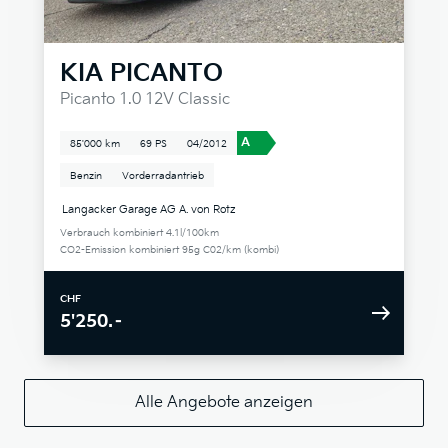
KIA
PICANTO
Picanto 1.0 12V Classic
A
85'000 km
69 PS
04/2012
Benzin
Vorderradantrieb
Langacker Garage AG A. von Rotz
Verbrauch kombiniert 4.1l/100km
CO2-Emission kombiniert 95g C02/km (kombi)
CHF
5'250.–
Alle Angebote anzeigen