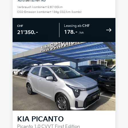
Auto Bettschen AG
Verbrauch kombiniert 5.9l/100km
CO2-Emission kombiniert 134g C02/km (kombi)
Leasing ab
CHF
CHF
178.–
21'350.–
/Mt.
KIA
PICANTO
Picanto 1.0 CVVT First Edition