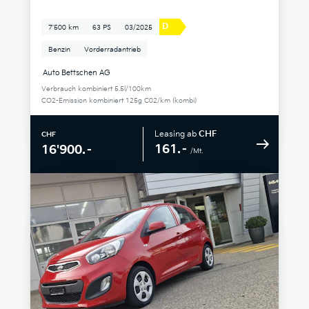
D
7'500 km
63 PS
03/2025
Benzin
Vorderradantrieb
Auto Bettschen AG
Verbrauch kombiniert 5.5l/100km
CO2-Emission kombiniert 125g C02/km (kombi)
Leasing ab
CHF
CHF
161.–
16'900.–
/Mt.