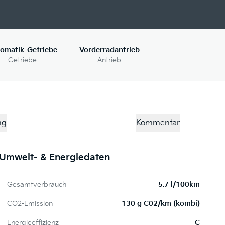
omatik-Getriebe
Vorderradantrieb
Getriebe
Antrieb
ng
Kommentar
Umwelt- & Energiedaten
Me
Gesamtverbrauch
5.7 l/100km
S
CO2-Emission
130 g C02/km (kombi)
Energieeffizienz
C