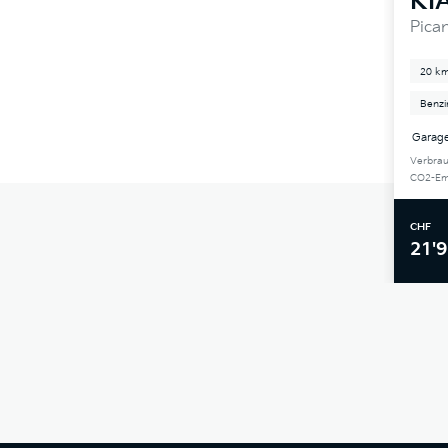
KI
Pica
20 k
Benzi
Garage
Verbrau
CO2-Emi
CHF
21'9