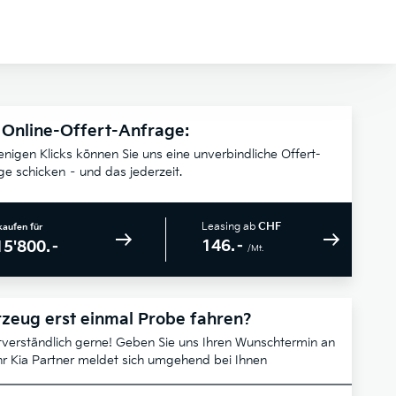
 Online-Offert-Anfrage:
enigen Klicks können Sie uns eine unverbindliche Offert-
ge schicken – und das jederzeit.
Leasing ab
CHF
kaufen für
146.–
15'800.–
/Mt.
zeug erst einmal Probe fahren?
tverständlich gerne! Geben Sie uns Ihren Wunschtermin an
hr Kia Partner meldet sich umgehend bei Ihnen