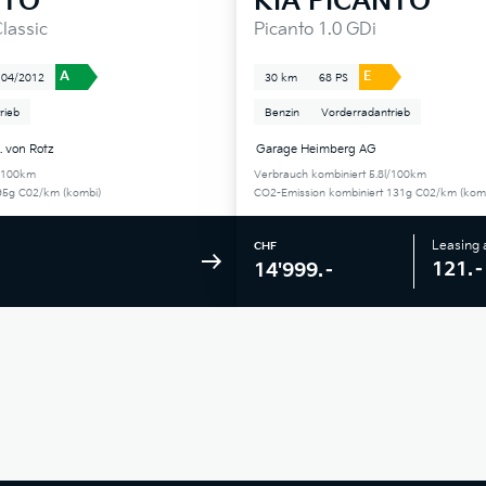
NTO
KIA
PICANTO
lassic
Picanto 1.0 GDi
A
E
04/2012
30 km
68 PS
rieb
Benzin
Vorderradantrieb
 von Rotz
Garage Heimberg AG
l/100km
Verbrauch kombiniert 5.8l/100km
95g C02/km (kombi)
CO2-Emission kombiniert 131g C02/km (kom
Leasing
CHF
121.–
14'999.–