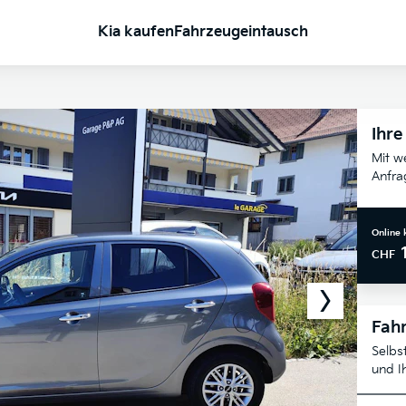
Kia kaufen
Fahrzeugeintausch
Ihre
Mit w
Anfra
Online 
CHF
Fahr
Selbs
und I