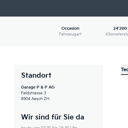
Occasion
24'200
Fahrzeugart
Kilometerst
Te
Standort
Garage P & P AG
Feldstrasse 3
8904 Aesch ZH
Wir sind für Sie da
heute von 07:30 bis 16:30 Uhr