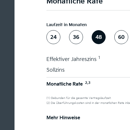
Monatliche Rate
Laufzeit in Monaten
24
36
48
60
1
Effektiver Jahreszins
Sollzins
2,3
Monatliche Rate
(1) Gebunden für die gesamte Vertragslaufzeit.
(2) Die Überführungskosten sind in der monatlichen Rate in
Mehr Hinweise