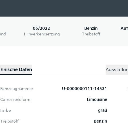
05/2022
Benzin
Aut
and
1. Inverkehrsetzung
Treibstoff
chnische Daten
Ausstattu
Fahrzeugnummer
U-0000000111-14531
Carrosserieform
Limousine
Farbe
grau
Treibstoff
Benzin