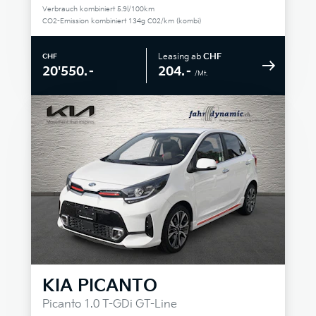
Verbrauch kombiniert 5.9l/100km
CO2-Emission kombiniert 134g C02/km (kombi)
Leasing ab
CHF
CHF
204.–
20'550.–
/Mt.
KIA
PICANTO
Picanto 1.0 T-GDi GT-Line