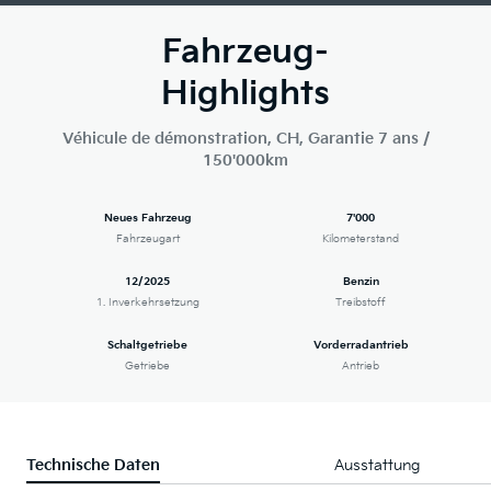
Fahrzeug-
Highlights
Véhicule de démonstration, CH, Garantie 7 ans /
150'000km
Neues Fahrzeug
7'000
Fahrzeugart
Kilometerstand
12/2025
Benzin
1. Inverkehrsetzung
Treibstoff
Schaltgetriebe
Vorderradantrieb
Getriebe
Antrieb
Technische Daten
Ausstattung