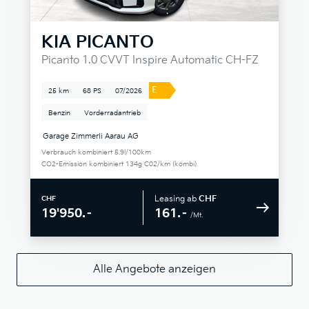
KIA
PICANTO
Picanto 1.0 CVVT Inspire Automatic CH-FZ
E
25 km
68 PS
07/2026
Benzin
Vorderradantrieb
Garage Zimmerli Aarau AG
Verbrauch kombiniert 5.9l/100km
CO2-Emission kombiniert 134g C02/km (kombi)
Leasing ab
CHF
CHF
161.–
19'950.–
/Mt.
Alle Angebote anzeigen