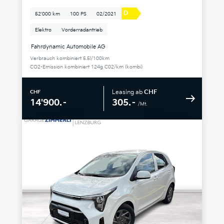
D
52'000 km
100 PS
02/2021
Elektro
Vorderradantrieb
Fahrdynamic Automobile AG
Verbrauch kombiniert 5.5l/100km
CO2-Emission kombiniert 124g C02/km (kombi)
Leasing ab
CHF
CHF
305.–
14'900.–
/Mt.