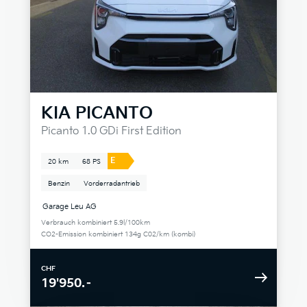
KIA
PICANTO
Picanto 1.0 GDi First Edition
E
20 km
68 PS
Benzin
Vorderradantrieb
Garage Leu AG
Verbrauch kombiniert 5.9l/100km
CO2-Emission kombiniert 134g C02/km (kombi)
CHF
19'950.–