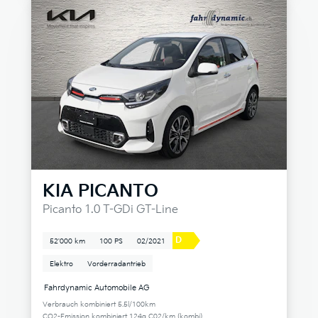
KIA
PICANTO
Picanto 1.0 T-GDi GT-Line
D
52'000 km
100 PS
02/2021
Elektro
Vorderradantrieb
Fahrdynamic Automobile AG
Verbrauch kombiniert 5.5l/100km
CO2-Emission kombiniert 124g C02/km (kombi)