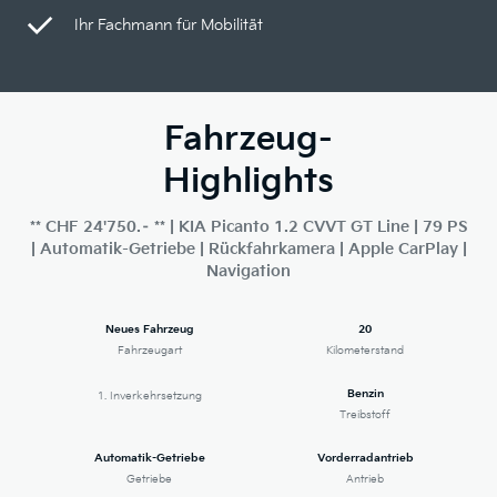
Ihr Fachmann für Mobilität
Fahrzeug-
Highlights
** CHF 24'750.– ** | KIA Picanto 1.2 CVVT GT Line | 79 PS
| Automatik-Getriebe | Rückfahrkamera | Apple CarPlay |
Navigation
Neues Fahrzeug
20
Fahrzeugart
Kilometerstand
Benzin
1. Inverkehrsetzung
Treibstoff
Automatik-Getriebe
Vorderradantrieb
Getriebe
Antrieb