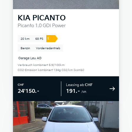
KIA
PICANTO
Picanto 1.0 GDi Power
E
20 km
68 PS
Benzin
Vorderradantrieb
Garage Leu AG
Verbrauch kombiniert 5.9l/100km
CO2-Emission kombiniert 134g C02/km (kombi)
Leasing ab
CHF
CHF
191.–
24'150.–
/Mt.