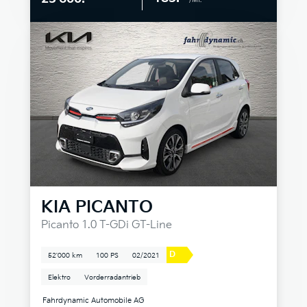
/Mt.
KIA
PICANTO
Picanto 1.0 T-GDi GT-Line
D
52'000 km
100 PS
02/2021
Elektro
Vorderradantrieb
Fahrdynamic Automobile AG