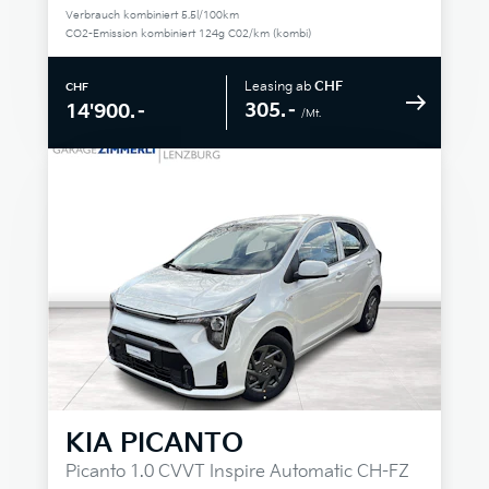
Verbrauch kombiniert 5.5l/100km
CO2-Emission kombiniert 124g C02/km (kombi)
Leasing ab
CHF
CHF
305.–
14'900.–
/Mt.
KIA
PICANTO
Picanto 1.0 CVVT Inspire Automatic CH-FZ