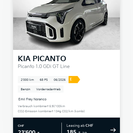
KIA
PICANTO
Picanto 1.0 GDi GT Line
E
2'000 km
68 PS
06/2026
Benzin
Vorderradantrieb
Emil Frey Noranco
Verbrauch kombiniert 5.9l/100km
CO2-Emission kombiniert 134g C02/km (kombi)
Leasing ab
CHF
CHF
185.–
23'600.–