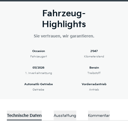
Fahrzeug-
Highlights
Sie vertrauen, wir garantieren.
Occasion
2'047
Fahrzeugart
Kilometerstand
05/2026
Benzin
1. Inverkehrsetzung
Treibstoff
Automatik-Getriebe
Vorderradantrieb
Getriebe
Antrieb
Technische Daten
Ausstattung
Kommentar