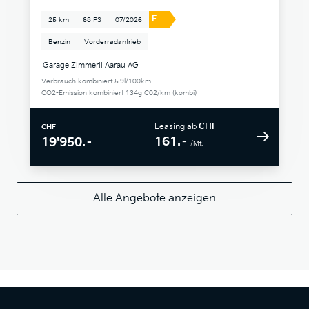
E
25 km
68 PS
07/2026
Benzin
Vorderradantrieb
Garage Zimmerli Aarau AG
Verbrauch kombiniert 5.9l/100km
CO2-Emission kombiniert 134g C02/km (kombi)
Leasing ab
CHF
CHF
161.–
19'950.–
/Mt.
Alle Angebote anzeigen