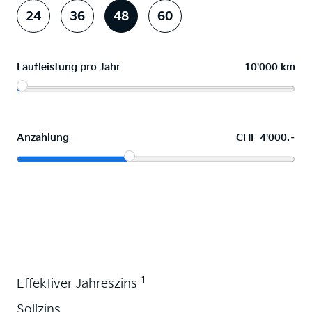
24
36
48
60
Laufleistung pro Jahr
10'000 km
Anzahlung
CHF 4'000.–
Wunschauto leasen
1
Effektiver Jahreszins
Sollzins