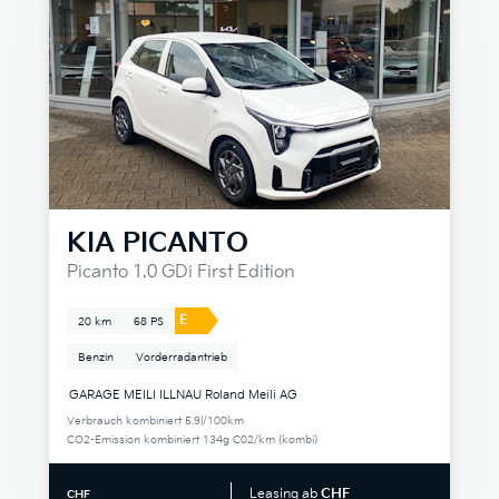
KIA
PICANTO
Picanto 1.0 GDi First Edition
E
20 km
68 PS
Benzin
Vorderradantrieb
GARAGE MEILI ILLNAU Roland Meili AG
Verbrauch kombiniert 5.9l/100km
CO2-Emission kombiniert 134g C02/km (kombi)
Leasing ab
CHF
CHF