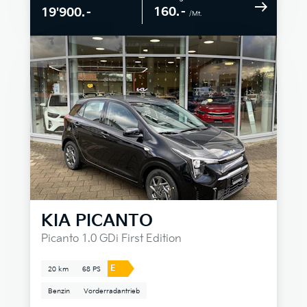
160.–
19'900.–
/Mt.
KIA
PICANTO
Picanto 1.0 GDi First Edition
E
20 km
68 PS
Benzin
Vorderradantrieb