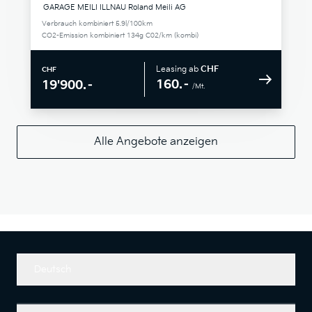
GARAGE MEILI ILLNAU Roland Meili AG
Verbrauch kombiniert 5.9l/100km
CO2-Emission kombiniert 134g C02/km (kombi)
Leasing ab
CHF
CHF
160.–
19'900.–
/Mt.
Alle Angebote anzeigen
Deutsch