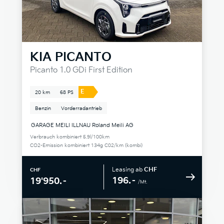
KIA
PICANTO
Picanto 1.0 GDi First Edition
E
20 km
68 PS
Benzin
Vorderradantrieb
GARAGE MEILI ILLNAU Roland Meili AG
Verbrauch kombiniert 5.9l/100km
CO2-Emission kombiniert 134g C02/km (kombi)
Leasing ab
CHF
CHF
196.–
19'950.–
/Mt.