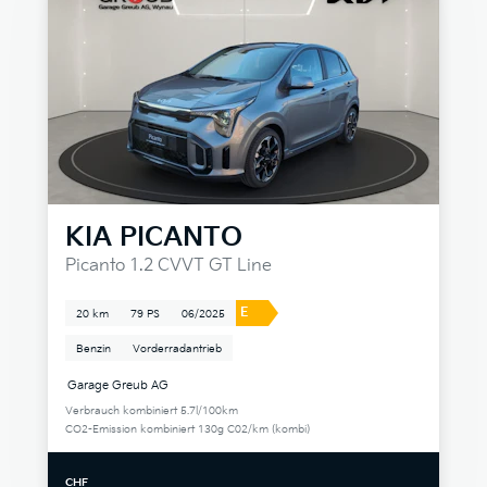
KIA
PICANTO
Picanto 1.2 CVVT GT Line
E
20 km
79 PS
06/2025
Benzin
Vorderradantrieb
Garage Greub AG
Verbrauch kombiniert 5.7l/100km
CO2-Emission kombiniert 130g C02/km (kombi)
CHF