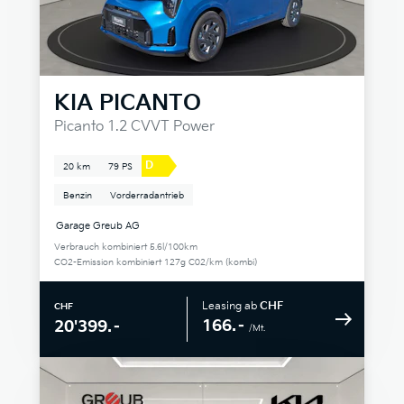
KIA
PICANTO
Picanto 1.2 CVVT Power
D
20 km
79 PS
Benzin
Vorderradantrieb
Garage Greub AG
Verbrauch kombiniert 5.6l/100km
CO2-Emission kombiniert 127g C02/km (kombi)
Leasing ab
CHF
CHF
166.–
20'399.–
/Mt.