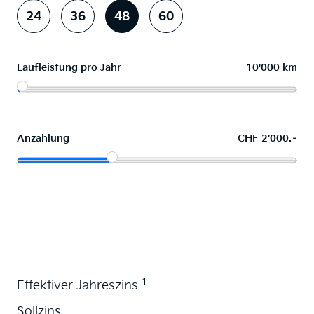
24
36
48
60
Laufleistung pro Jahr
10'000 km
Anzahlung
CHF 2'000.–
Wunschauto leasen
1
Effektiver Jahreszins
Sollzins