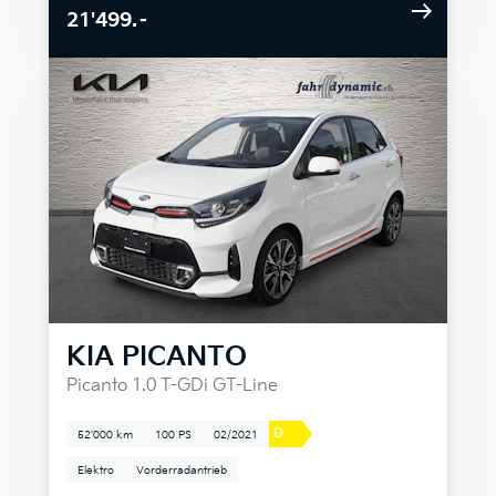
21'499.–
KIA
PICANTO
Picanto 1.0 T-GDi GT-Line
D
52'000 km
100 PS
02/2021
Elektro
Vorderradantrieb