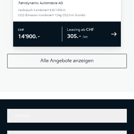
Fahrdynamic Automobile AG
Verbrauch kombiniert 5.5l/100km
CO2-Emission kombiniert 124g C02/km (kombi)
Leasing ab
CHF
CHF
305.–
14'900.–
/Mt.
Alle Angebote anzeigen
Deutsch