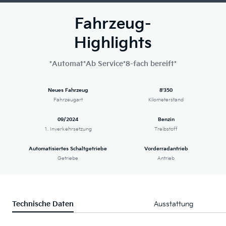
Fahrzeug-
Highlights
*Automat*Ab Service*8-fach bereift*
Neues Fahrzeug
8'350
Fahrzeugart
Kilometerstand
09/2024
Benzin
1. Inverkehrsetzung
Treibstoff
Automatisiertes Schaltgetriebe
Vorderradantrieb
Getriebe
Antrieb
Technische Daten
Ausstattung