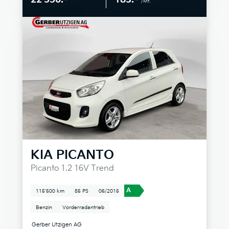
/Mt.
KIA
PICANTO
Picanto 1.2 16V Trend
A
115'500 km
85 PS
06/2015
Benzin
Vorderradantrieb
Gerber Utzigen AG