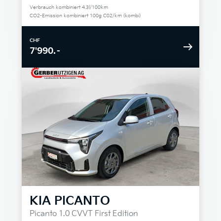
Verbrauch kombiniert 4.3l/100km
CO2-Emission kombiniert 100g C02/km (kombi)
CHF
7'990.–
KIA
PICANTO
Picanto 1.0 CVVT First Edition