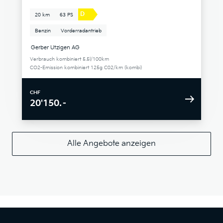
D
20 km
63 PS
Benzin
Vorderradantrieb
Gerber Utzigen AG
Verbrauch kombiniert 5.5l/100km
CO2-Emission kombiniert 125g C02/km (kombi)
CHF
20'150.–
Alle Angebote anzeigen