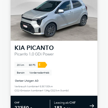
KIA
PICANTO
Picanto 1.0 GDi Power
E
20 km
68 PS
Benzin
Vorderradantrieb
Gerber Utzigen AG
Verbrauch kombiniert 5.9l/100km
CO2-Emission kombiniert 134g C02/km (kombi)
Leasing ab
CHF
CHF
183.–
22'550.–