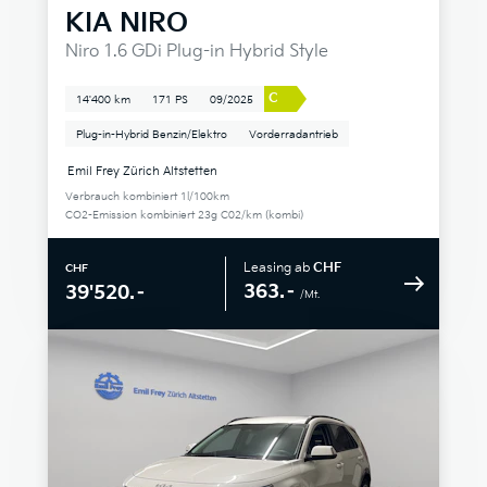
KIA
NIRO
Niro 1.6 GDi Plug-in Hybrid Style
C
14'400 km
171 PS
09/2025
Plug-in-Hybrid Benzin/Elektro
Vorderradantrieb
Emil Frey Zürich Altstetten
Verbrauch kombiniert 1l/100km
CO2-Emission kombiniert 23g C02/km (kombi)
Leasing ab
CHF
CHF
363.–
39'520.–
/Mt.