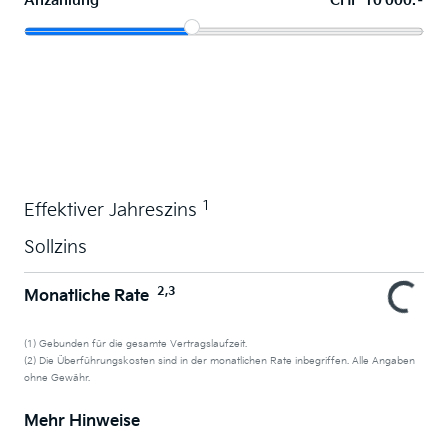
Anzahlung
CHF 10'000.–
Wunschauto leasen
1
Effektiver Jahreszins
Sollzins
2,3
Monatliche Rate
(1) Gebunden für die gesamte Vertragslaufzeit.
(2) Die Überführungskosten sind in der monatlichen Rate inbegriffen. Alle Angaben
ohne Gewähr.
Mehr Hinweise