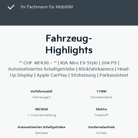
Ihr Fachmann für Mobilität
Fahrzeug-
Highlights
** CHF 48'430.– ** | KIA Niro EV Style | 204 PS |
Automatisiertes Schaltgetriebe | Rückfahrkamera | Head-
Up Display | Apple CarPlay | Sitzheizung | Parkassistent
Vorführmodell
11'000
Fahrzeugart
Kilometerstand
06/2024
Elektro
1. Inverkehrsetzung
Treibstoff
Automatisiertes Schaltgetriebe
Vorderradantrieb
Getriebe
Antrieb