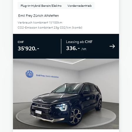
Plug-in-Hybrid Benzin/Elektro
Vorderradantrieb
Emil Frey Zürich Altstetten
Verbrauch kombiniert 1l/100km
CO2-Emission kombiniert 23g C02/km (kombi)
Leasing ab
CHF
CHF
336.–
35'920.–
/Mt.