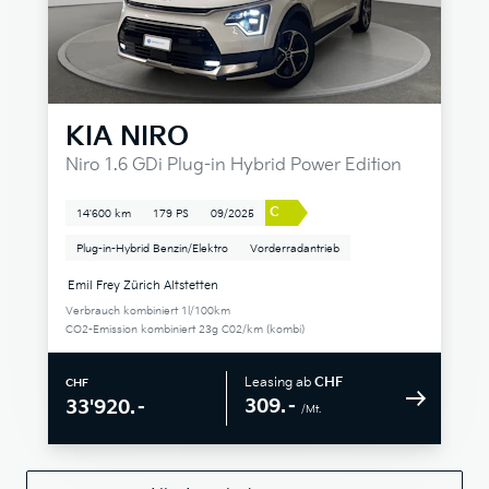
KIA
NIRO
Niro 1.6 GDi Plug-in Hybrid Power Edition
C
14'600 km
179 PS
09/2025
Plug-in-Hybrid Benzin/Elektro
Vorderradantrieb
Emil Frey Zürich Altstetten
Verbrauch kombiniert 1l/100km
CO2-Emission kombiniert 23g C02/km (kombi)
Leasing ab
CHF
CHF
309.–
33'920.–
/Mt.