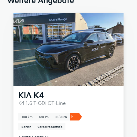
Weitere Angebote
KIA
K4
K4 1.6 T-GDi GT-Line
F
100 km
180 PS
03/2026
Benzin
Vorderradantrieb