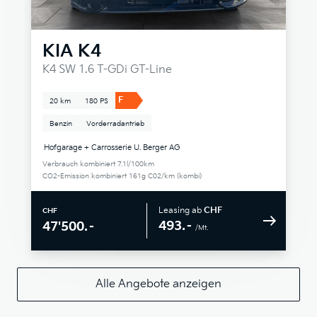
KIA
K4
K4 SW 1.6 T-GDi GT-Line
F
20 km
180 PS
Benzin
Vorderradantrieb
Hofgarage + Carrosserie U. Berger AG
Verbrauch kombiniert 7.1l/100km
CO2-Emission kombiniert 161g C02/km (kombi)
Leasing ab
CHF
CHF
493.–
47'500.–
/Mt.
Alle Angebote anzeigen