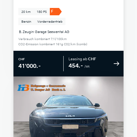
F
20 km
180 PS
Benzin
Vorderradantrieb
B. Zeugin Garage Seewental AG
Verbrauch kombiniert 7.1l/100km
CO2-Emission kombiniert 161g C02/km (kombi)
Leasing ab
CHF
CHF
454.–
41'000.–
/Mt.