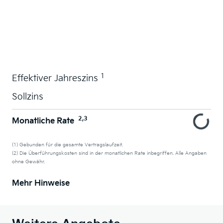
Wunschauto leasen
1
Effektiver Jahreszins
Sollzins
2,3
Monatliche Rate
(1) Gebunden für die gesamte Vertragslaufzeit.
(2) Die Überführungskosten sind in der monatlichen Rate inbegriffen. Alle Angaben
ohne Gewähr.
Mehr Hinweise