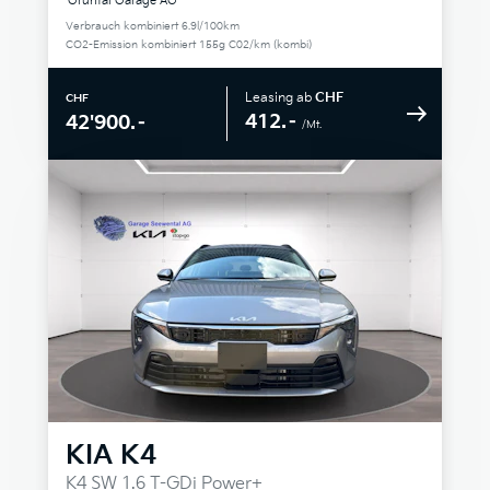
Grüntal Garage AG
Verbrauch kombiniert 6.9l/100km
CO2-Emission kombiniert 155g C02/km (kombi)
Leasing ab
CHF
CHF
412.–
42'900.–
/Mt.
KIA
K4
K4 SW 1.6 T-GDi Power+