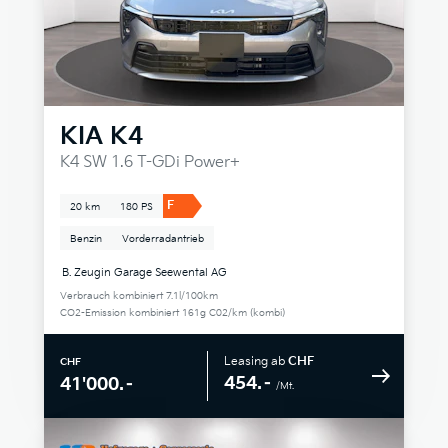
KIA
K4
K4 SW 1.6 T-GDi Power+
F
20 km
180 PS
Benzin
Vorderradantrieb
B. Zeugin Garage Seewental AG
Verbrauch kombiniert 7.1l/100km
CO2-Emission kombiniert 161g C02/km (kombi)
Leasing ab
CHF
CHF
454.–
41'000.–
/Mt.