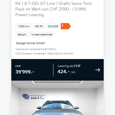
K4 1.6 T-GDi GT-Line / Gratis Swiss Tech
Pack im Wert von CHF 2'000.- / 0.99%
Power-Leasing
F
1'500 km
180 PS
03/2026
Benzin
Vorderradantrieb
Garage Michel GmbH
Verbrauch kombiniert 6.9l/100km
CO2-Emission kombiniert 155g C02/km (kombi)
Leasing ab
CHF
CHF
424.–
39'999.–
/Mt.