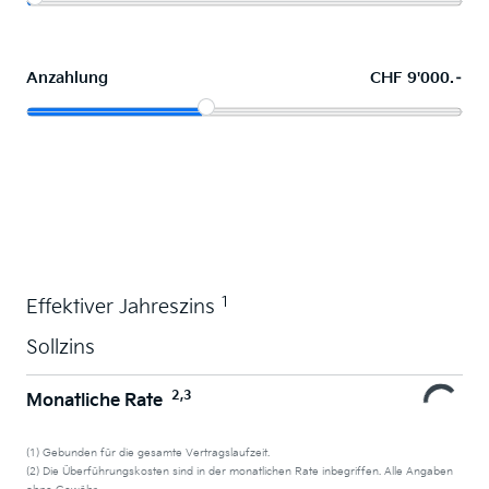
Anzahlung
CHF 9'000.–
Wunschauto leasen
1
Effektiver Jahreszins
Sollzins
2,3
Monatliche Rate
(1) Gebunden für die gesamte Vertragslaufzeit.
(2) Die Überführungskosten sind in der monatlichen Rate inbegriffen. Alle Angaben