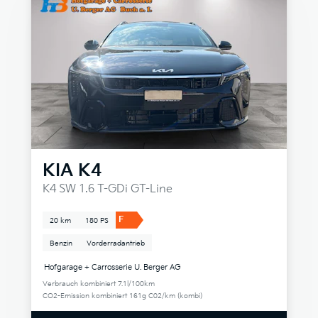
KIA
K4
K4 SW 1.6 T-GDi GT-Line
F
20 km
180 PS
Benzin
Vorderradantrieb
Hofgarage + Carrosserie U. Berger AG
Verbrauch kombiniert 7.1l/100km
CO2-Emission kombiniert 161g C02/km (kombi)