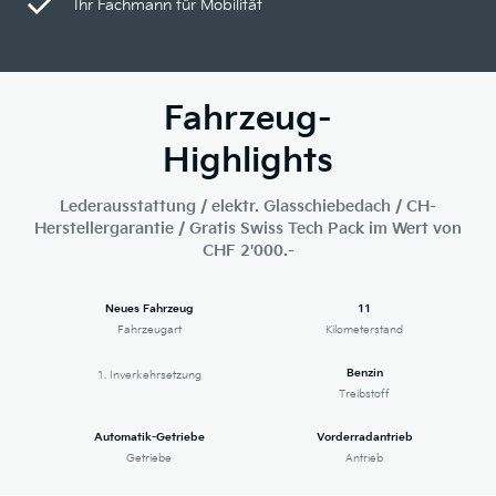
Ihr Fachmann für Mobilität
Fahrzeug-
Highlights
Lederausstattung / elektr. Glasschiebedach / CH-
Herstellergarantie / Gratis Swiss Tech Pack im Wert von
CHF 2'000.-
Neues Fahrzeug
11
Fahrzeugart
Kilometerstand
Benzin
1. Inverkehrsetzung
Treibstoff
Automatik-Getriebe
Vorderradantrieb
Getriebe
Antrieb