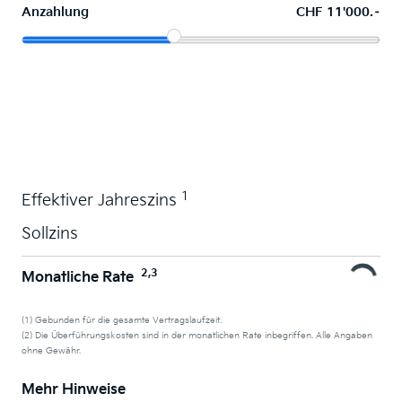
Anzahlung
CHF 11'000.–
Wunschauto leasen
1
Effektiver Jahreszins
Sollzins
2,3
Monatliche Rate
(1) Gebunden für die gesamte Vertragslaufzeit.
(2) Die Überführungskosten sind in der monatlichen Rate inbegriffen. Alle Angaben
ohne Gewähr.
Mehr Hinweise