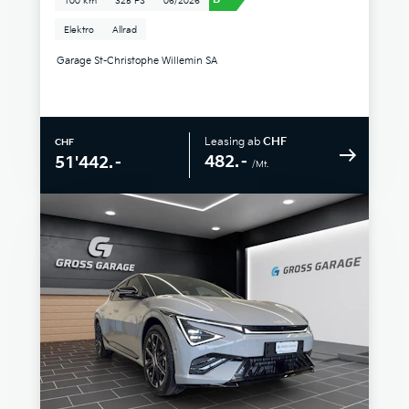
100 km
325 PS
06/2026
Elektro
Allrad
Garage St-Christophe Willemin SA
Leasing ab
CHF
CHF
482.–
51'442.–
/Mt.