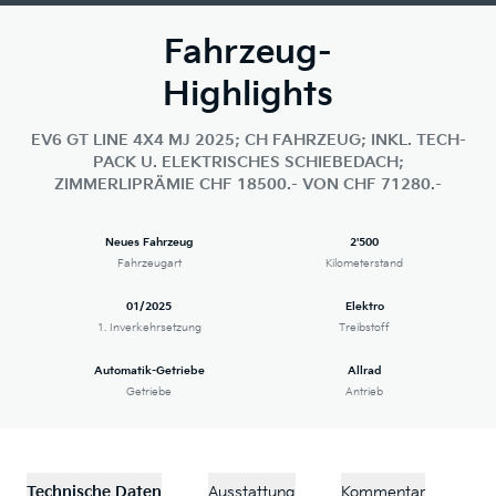
Fahrzeug-
Highlights
EV6 GT LINE 4X4 MJ 2025; CH FAHRZEUG; INKL. TECH-
PACK U. ELEKTRISCHES SCHIEBEDACH;
ZIMMERLIPRÄMIE CHF 18500.- VON CHF 71280.-
Neues Fahrzeug
2'500
Fahrzeugart
Kilometerstand
01/2025
Elektro
1. Inverkehrsetzung
Treibstoff
Automatik-Getriebe
Allrad
Getriebe
Antrieb
Technische Daten
Ausstattung
Kommentar