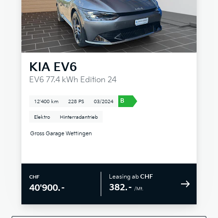
KIA
EV6
EV6 77.4 kWh Edition 24
B
12'400 km
228 PS
03/2024
Elektro
Hinterradantrieb
Gross Garage Wettingen
Leasing ab
CHF
CHF
382.–
40'900.–
/Mt.