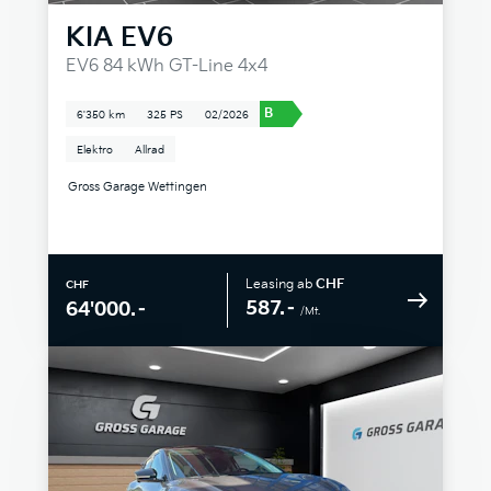
KIA
EV6
EV6 84 kWh GT-Line 4x4
B
6'350 km
325 PS
02/2026
Elektro
Allrad
Gross Garage Wettingen
Leasing ab
CHF
CHF
587.–
64'000.–
/Mt.