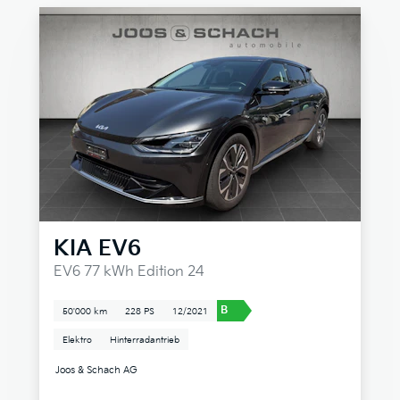
KIA
EV6
EV6 77 kWh Edition 24
B
50'000 km
228 PS
12/2021
Elektro
Hinterradantrieb
Joos & Schach AG