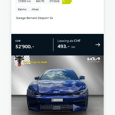
C
10'900 km
650 PS
07/2025
Elektro
Allrad
Garage Bernard Despont SA
Leasing ab
CHF
CHF
493.–
52'900.–
/Mt.