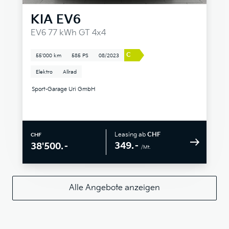
KIA
EV6
EV6 77 kWh GT 4x4
C
55'000 km
585 PS
08/2023
Elektro
Allrad
Sport-Garage Uri GmbH
Leasing ab
CHF
CHF
349.–
38'500.–
/Mt.
Alle Angebote anzeigen