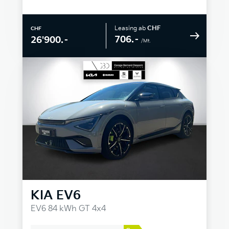
Leasing ab
CHF
CHF
706.–
26'900.–
/Mt.
KIA
EV6
EV6 84 kWh GT 4x4