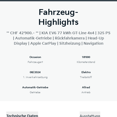
Fahrzeug-
Highlights
** CHF 42'900.– ** | KIA EV6 77 kWh GT-Line 4x4 | 325 PS
| Automatik-Getriebe | Rückfahrkamera | Head-Up
Display | Apple CarPlay | Sitzheizung | Navigation
Occasion
18'000
Fahrzeugart
Kilometerstand
08/2024
Elektro
1. Inverkehrsetzung
Treibstoff
Automatik-Getriebe
Allrad
Getriebe
Antrieb
Technische Daten
Ausstattung