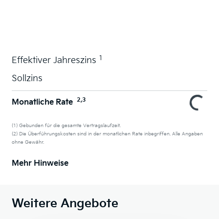
Wunschauto leasen
1
Effektiver Jahreszins
Sollzins
2,3
Monatliche Rate
(1) Gebunden für die gesamte Vertragslaufzeit.
(2) Die Überführungskosten sind in der monatlichen Rate inbegriffen. Alle Angaben
ohne Gewähr.
Mehr Hinweise
Weitere Angebote