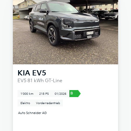
KIA
EV5
EV5 81 kWh GT-Line
B
1'000 km
218 PS
01/2026
Elektro
Vorderradantrieb
Auto Schneider AG