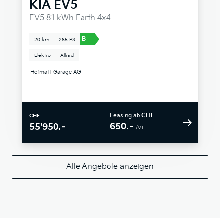
KIA
EV5
EV5 81 kWh Earth 4x4
B
20 km
265 PS
Elektro
Allrad
Hofmatt-Garage AG
Leasing ab
CHF
CHF
650.–
55'950.–
/Mt.
Alle Angebote anzeigen