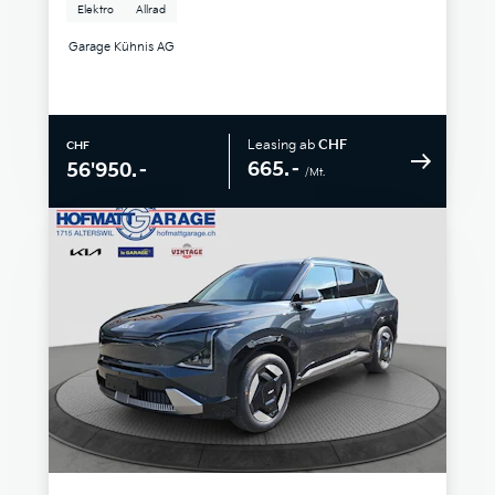
Elektro
Allrad
Garage Kühnis AG
Leasing ab
CHF
CHF
665.–
56'950.–
/Mt.