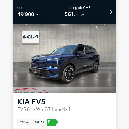
Leasing ab
CHF
CHF
561.–
49'900.–
/Mt.
KIA
EV5
EV5 81 kWh GT-Line 4x4
B
20 km
265 PS