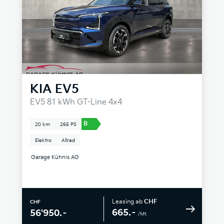
KIA
EV5
EV5 81 kWh GT-Line 4x4
B
20 km
265 PS
Elektro
Allrad
Garage Kühnis AG
Leasing ab
CHF
CHF
665.–
56'950.–
/Mt.