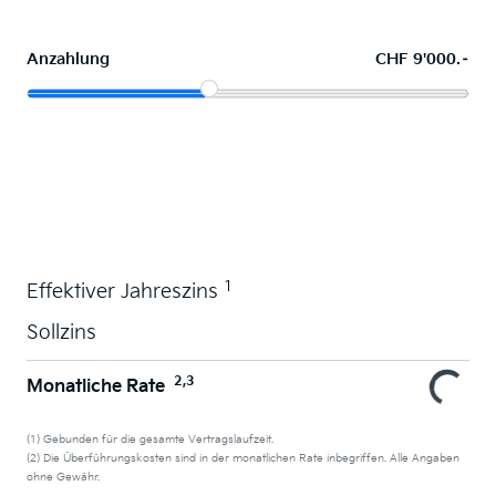
Anzahlung
CHF 9'000.–
Wunschauto leasen
1
Effektiver Jahreszins
Sollzins
2,3
Monatliche Rate
(1) Gebunden für die gesamte Vertragslaufzeit.
(2) Die Überführungskosten sind in der monatlichen Rate inbegriffen. Alle Angaben
ohne Gewähr.