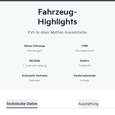
Fahrzeug-
Highlights
EV5 in einer Matten Aussenfarbe
Neues Fahrzeug
1'000
Fahrzeugart
Kilometerstand
06/2026
Elektro
1. Inverkehrsetzung
Treibstoff
Automatik-Getriebe
Vorderradantrieb
Getriebe
Antrieb
Technische Daten
Ausstattung