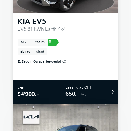
KIA
EV5
EV5 81 kWh Earth 4x4
B
20 km
265 PS
Elektro
Allrad
B. Zeugin Garage Seewental AG
Leasing ab
CHF
CHF
650.–
54'900.–
/Mt.