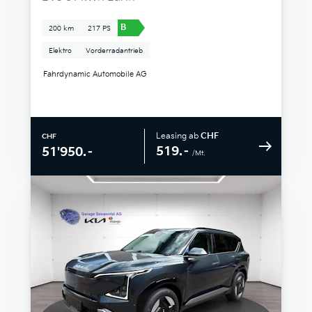
B
200 km
217 PS
Elektro
Vorderradantrieb
Fahrdynamic Automobile AG
Leasing ab
CHF
CHF
519.–
51'950.–
/Mt.