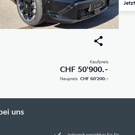
Jetz
Kaufpreis
CHF
50'900.–
Neupreis
CHF 60'200.–
bei uns
Jederzeit erreichbar für Sie