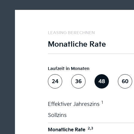
LEASING BERECHNEN
Monatliche Rate
Laufzeit in Monaten
24
36
48
60
1
Effektiver Jahreszins
Sollzins
2,3
Monatliche Rate