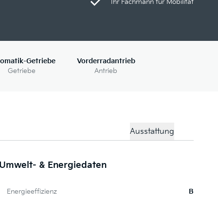
Ihr Fachmann für Mobilität
omatik-Getriebe
Vorderradantrieb
Getriebe
Antrieb
Ausstattung
Umwelt- & Energiedaten
Me
Energieeffizienz
B
Gl