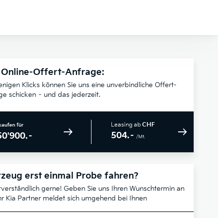
 Online-Offert-Anfrage:
enigen Klicks können Sie uns eine unverbindliche Offert-
ge schicken – und das jederzeit.
Leasing ab
CHF
kaufen für
504.–
50'900.–
/Mt.
zeug erst einmal Probe fahren?
tverständlich gerne! Geben Sie uns Ihren Wunschtermin an
hr Kia Partner meldet sich umgehend bei Ihnen