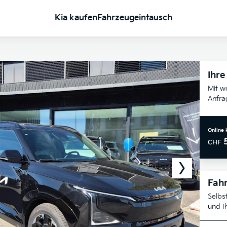
Kia kaufen
Fahrzeugeintausch
Ihre
Mit w
Anfra
Online 
CHF
Fahr
Selbs
und I