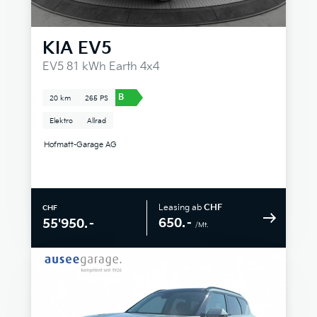
KIA
EV5
EV5 81 kWh Earth 4x4
B
20 km
265 PS
Elektro
Allrad
Hofmatt-Garage AG
Leasing ab
CHF
CHF
650.–
55'950.–
/Mt.