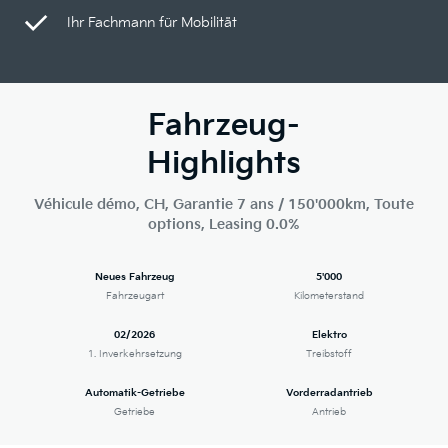
Ihr Fachmann für Mobilität
Fahrzeug-
Highlights
Véhicule démo, CH, Garantie 7 ans / 150'000km, Toute
options, Leasing 0.0%
Neues Fahrzeug
5'000
Fahrzeugart
Kilometerstand
02/2026
Elektro
1. Inverkehrsetzung
Treibstoff
Automatik-Getriebe
Vorderradantrieb
Getriebe
Antrieb