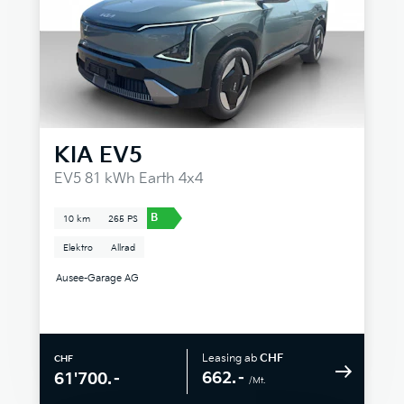
KIA
EV5
EV5 81 kWh Earth 4x4
B
10 km
265 PS
Elektro
Allrad
Ausee-Garage AG
Leasing ab
CHF
CHF
662.–
61'700.–
/Mt.