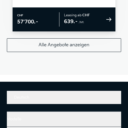
Leasing ab
CHF
CHF
639.–
57'700.–
/Mt.
Alle Angebote anzeigen
Deutsch
Modelle