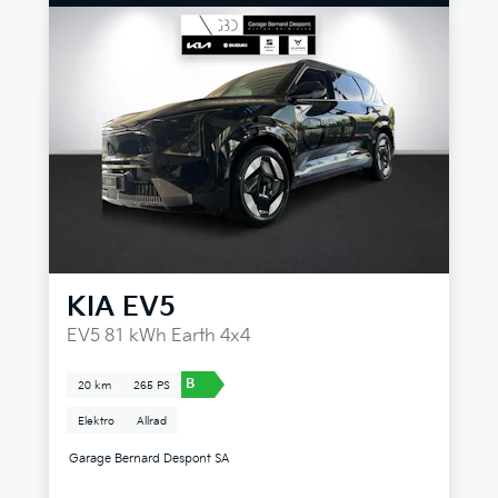
KIA
EV5
EV5 81 kWh Earth 4x4
B
20 km
265 PS
Elektro
Allrad
Garage Bernard Despont SA