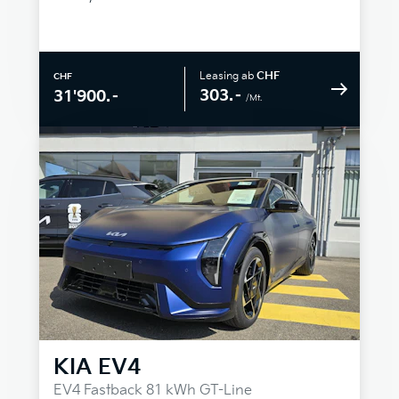
Leasing ab
CHF
CHF
303.–
31'900.–
/Mt.
KIA
EV4
EV4 Fastback 81 kWh GT-Line