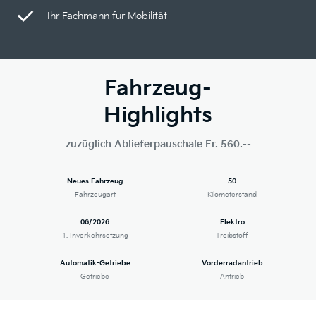
Ihr Fachmann für Mobilität
Fahrzeug-
Highlights
zuzüglich Ablieferpauschale Fr. 560.--
Neues Fahrzeug
50
Fahrzeugart
Kilometerstand
06/2026
Elektro
1. Inverkehrsetzung
Treibstoff
Automatik-Getriebe
Vorderradantrieb
Getriebe
Antrieb