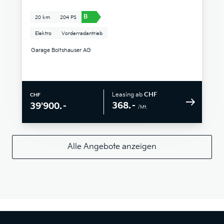
B
20 km
204 PS
Elektro
Vorderradantrieb
Garage Boltshauser AG
Leasing ab
CHF
CHF
368.–
39'900.–
/Mt.
Alle Angebote anzeigen