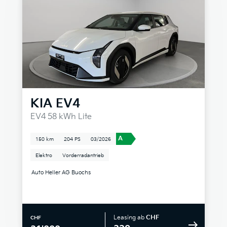
KIA
EV4
EV4 58 kWh Lite
A
150 km
204 PS
03/2026
Elektro
Vorderradantrieb
Auto Heller AG Buochs
Leasing ab
CHF
CHF