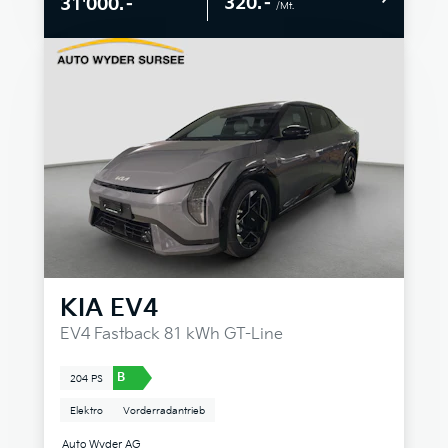
320.–
31'000.–
/Mt.
KIA
EV4
EV4 Fastback 81 kWh GT-Line
B
204 PS
Elektro
Vorderradantrieb
Auto Wyder AG