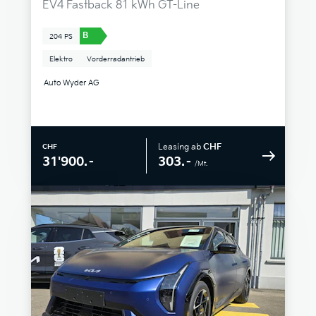
EV4 Fastback 81 kWh GT-Line
B
204 PS
Elektro
Vorderradantrieb
Auto Wyder AG
Leasing ab
CHF
CHF
303.–
31'900.–
/Mt.