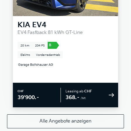
KIA
EV4
EV4 Fastback 81 kWh GT-Line
B
20 km
204 PS
Elektro
Vorderradantrieb
Garage Boltshauser AG
Leasing ab
CHF
CHF
368.–
39'900.–
/Mt.
Alle Angebote anzeigen