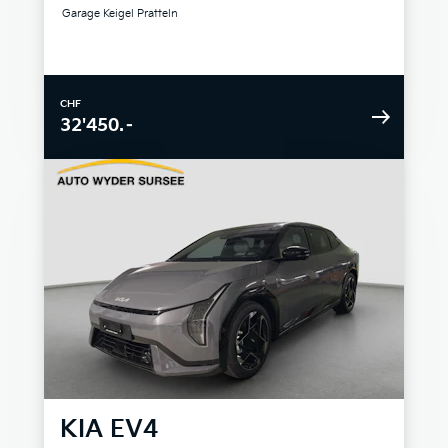
Garage Keigel Pratteln
CHF
32'450.–
KIA
EV4