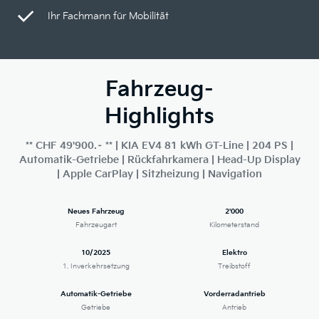
Ihr Fachmann für Mobilität
Fahrzeug-
Highlights
** CHF 49'900.– ** | KIA EV4 81 kWh GT-Line | 204 PS |
Automatik-Getriebe | Rückfahrkamera | Head-Up Display
| Apple CarPlay | Sitzheizung | Navigation
Neues Fahrzeug
2'000
Fahrzeugart
Kilometerstand
10/2025
Elektro
1. Inverkehrsetzung
Treibstoff
Automatik-Getriebe
Vorderradantrieb
Getriebe
Antrieb