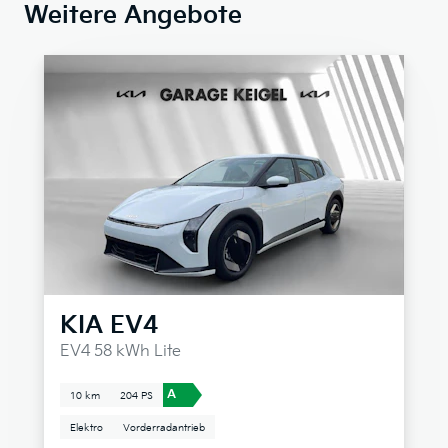
Weitere Angebote
KIA
EV4
EV4 58 kWh Lite
A
10 km
204 PS
Elektro
Vorderradantrieb