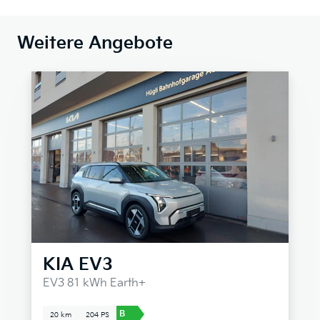
Weitere Angebote
KIA
EV3
EV3 81 kWh Earth+
B
20 km
204 PS