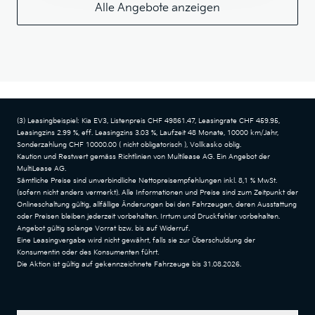
Alle Angebote anzeigen
(3) Leasingbeispiel: Kia EV3, Listenpreis CHF 49861.47, Leasingrate CHF 459.95,
Leasingzins 2.99 %, eff. Leasingzins 3.03 %, Laufzeit 48 Monate, 10000 km/Jahr,
Sonderzahlung CHF 10000.00 ( nicht obligatorisch ), Vollkasko oblig.
Kaution und Restwert gemäss Richtlinien von Multilease AG. Ein Angebot der
MultiLease AG.
Sämtliche Preise sind unverbindliche Nettopreisempfehlungen inkl. 8,1 % MwSt.
(sofern nicht anders vermerkt). Alle Informationen und Preise sind zum Zeitpunkt der
Onlineschaltung gültig, allfällige Änderungen bei den Fahrzeugen, deren Ausstattung
oder Preisen bleiben jederzeit vorbehalten. Irrtum und Druckfehler vorbehalten.
Angebot gültig solange Vorrat bzw. bis auf Widerruf.
Eine Leasingvergabe wird nicht gewährt, falls sie zur Überschuldung der
Konsumentin oder des Konsumenten führt.
Die Aktion ist gültig auf gekennzeichnete Fahrzeuge bis 31.08.2026.