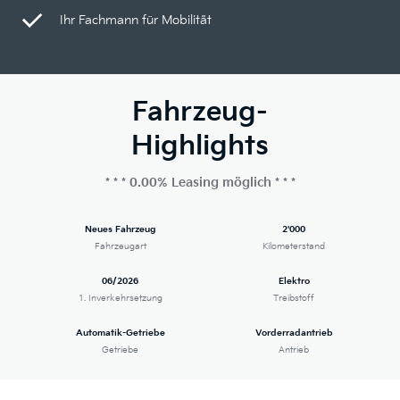
Ihr Fachmann für Mobilität
Fahrzeug-
Highlights
* * * 0.00% Leasing möglich * * *
Neues Fahrzeug
2'000
Fahrzeugart
Kilometerstand
06/2026
Elektro
1. Inverkehrsetzung
Treibstoff
Automatik-Getriebe
Vorderradantrieb
Getriebe
Antrieb