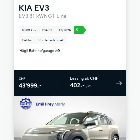
KIA
EV3
EV3 81 kWh GT-Line
B
6'500 km
204 PS
12/2025
Elektro
Vorderradantrieb
Hügli Bahnhofgarage AG
Leasing ab
CHF
CHF
402.–
43'999.–
/Mt.