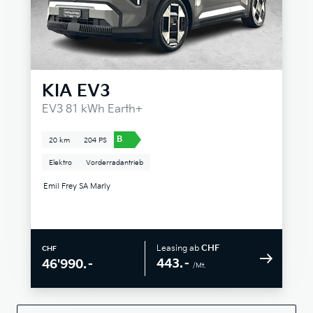
KIA
EV3
EV3 81 kWh Earth+
B
20 km
204 PS
Elektro
Vorderradantrieb
Emil Frey SA Marly
Leasing ab
CHF
CHF
443.–
46'990.–
/Mt.