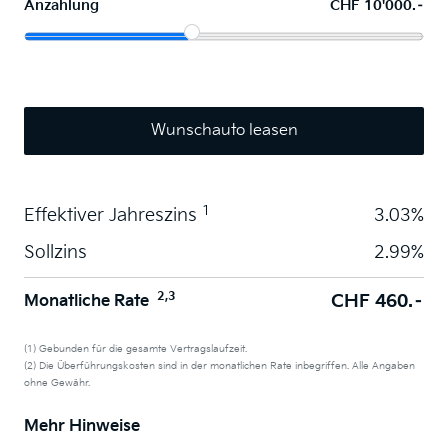
Anzahlung
CHF 10'000.–
Wunschauto leasen
1
Effektiver Jahreszins
3.03%
Sollzins
2.99%
2,3
CHF 460.–
Monatliche Rate
(1) Gebunden für die gesamte Vertragslaufzeit.
(2) Die Überführungskosten sind in der monatlichen Rate inbegriffen. Alle Angaben
ohne Gewähr.
Mehr Hinweise