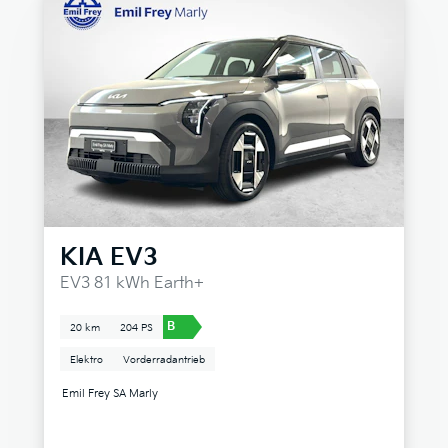
KIA
EV3
EV3 81 kWh Earth+
B
20 km
204 PS
Elektro
Vorderradantrieb
Emil Frey SA Marly