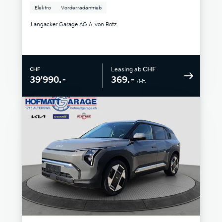
Elektro
Vorderradantrieb
Langacker Garage AG A. von Rotz
Leasing ab
CHF
CHF
369.–
39'990.–
/Mt.