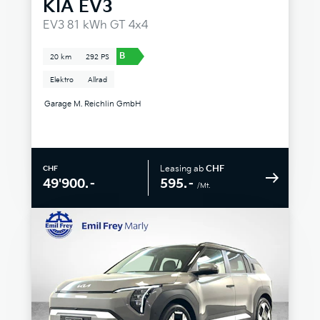
KIA
EV3
EV3 81 kWh GT 4x4
B
20 km
292 PS
Elektro
Allrad
Garage M. Reichlin GmbH
Leasing ab
CHF
CHF
595.–
49'900.–
/Mt.