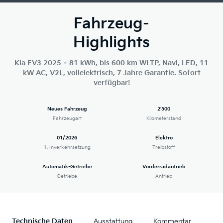
Fahrzeug-
Highlights
Kia EV3 2025 – 81 kWh, bis 600 km WLTP, Navi, LED, 11
kW AC, V2L, vollelektrisch, 7 Jahre Garantie. Sofort
verfügbar!
Neues Fahrzeug
2'500
Fahrzeugart
Kilometerstand
01/2026
Elektro
1. Inverkehrsetzung
Treibstoff
Automatik-Getriebe
Vorderradantrieb
Getriebe
Antrieb
Technische Daten
Ausstattung
Kommentar