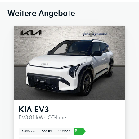
Weitere Angebote
KIA
EV3
EV3 81 kWh GT-Line
B
8'800 km
204 PS
11/2024