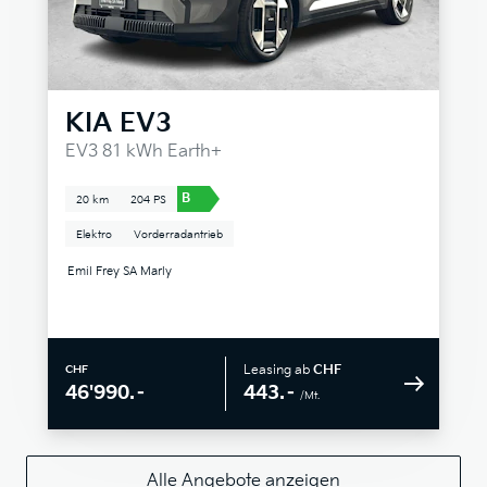
KIA
EV3
EV3 81 kWh Earth+
B
20 km
204 PS
Elektro
Vorderradantrieb
Emil Frey SA Marly
Leasing ab
CHF
CHF
443.–
46'990.–
/Mt.
Alle Angebote anzeigen