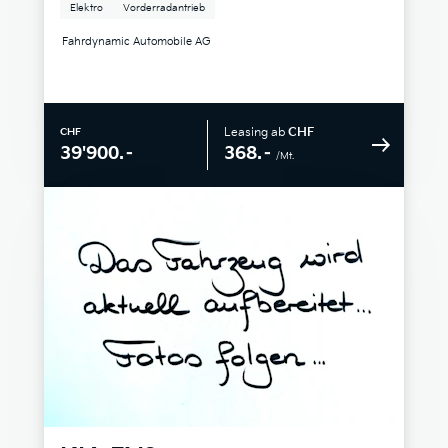
Elektro
Vorderradantrieb
Fahrdynamic Automobile AG
Leasing ab
CHF
CHF
368.–
39'900.–
/Mt.