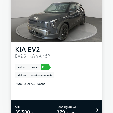
KIA
EV2
EV2 61 kWh Air 5P
B
50 km
136 PS
Elektro
Vorderradantrieb
Auto Heller AG Buochs
Leasing ab
CHF
CHF
379.–
35'500.–
/Mt.