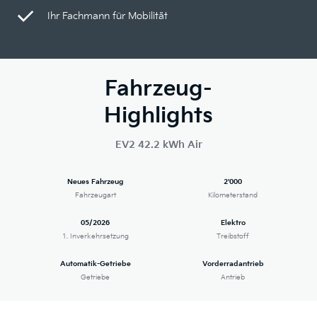
Ihr Fachmann für Mobilität
Fahrzeug-
Highlights
EV2 42.2 kWh Air
Neues Fahrzeug
2'000
Fahrzeugart
Kilometerstand
05/2026
Elektro
1. Inverkehrsetzung
Treibstoff
Automatik-Getriebe
Vorderradantrieb
Getriebe
Antrieb