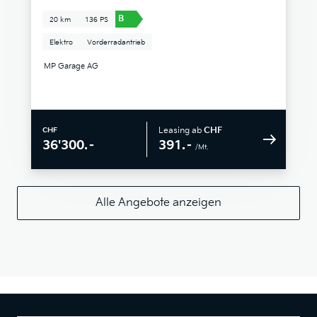
B
20 km
136 PS
Elektro
Vorderradantrieb
MP Garage AG
Leasing ab
CHF
CHF
391.–
36'300.–
/Mt.
Alle Angebote anzeigen