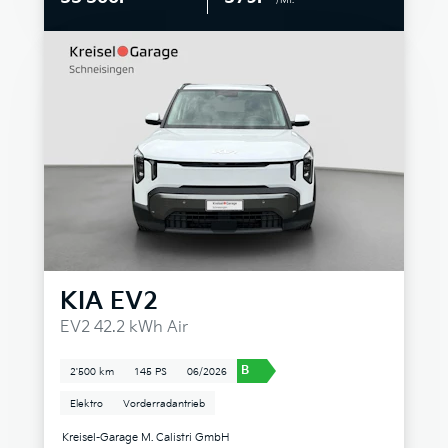
KIA
EV2
EV2 42.2 kWh Air
B
2'500 km
145 PS
06/2026
Elektro
Vorderradantrieb
Kreisel-Garage M. Calistri GmbH