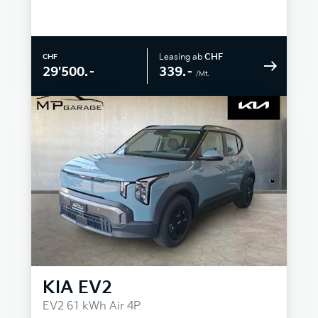
Leasing ab
CHF
CHF
339.–
29'500.–
/Mt.
KIA
EV2
EV2 61 kWh Air 4P