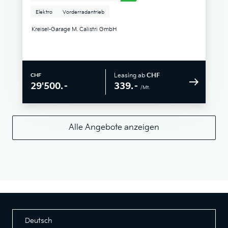
Elektro
Vorderradantrieb
Kreisel-Garage M. Calistri GmbH
Leasing ab
CHF
CHF
339.–
29'500.–
/Mt.
Alle Angebote anzeigen
Deutsch