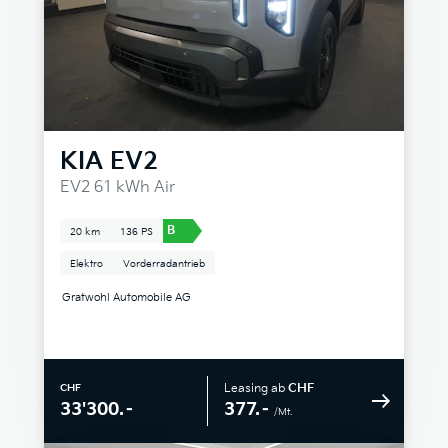
KIA
EV2
EV2 61 kWh Air
B
20 km
136 PS
Elektro
Vorderradantrieb
Gratwohl Automobile AG
Leasing ab
CHF
CHF
377.–
33'300.–
/Mt.