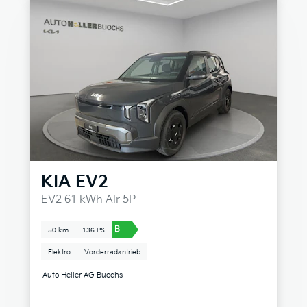
KIA
EV2
EV2 61 kWh Air 5P
B
50 km
136 PS
Elektro
Vorderradantrieb
Auto Heller AG Buochs