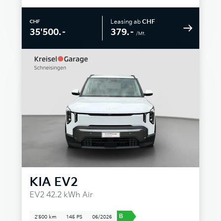
Leasing ab
CHF
CHF
379.–
35'500.–
/Mt.
KIA
EV2
EV2 42.2 kWh Air
B
2'500 km
145 PS
06/2026