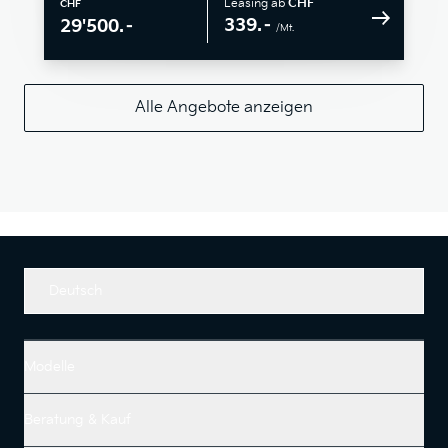
Leasing ab
CHF
CHF
339.–
29'500.–
/Mt.
Alle Angebote anzeigen
Deutsch
Modelle
Beratung & Kauf