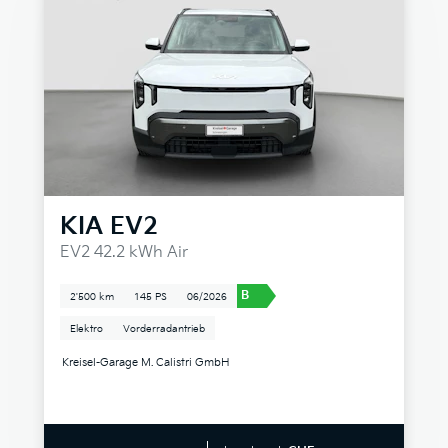
KIA
EV2
EV2 42.2 kWh Air
B
2'500 km
145 PS
06/2026
Elektro
Vorderradantrieb
Kreisel-Garage M. Calistri GmbH