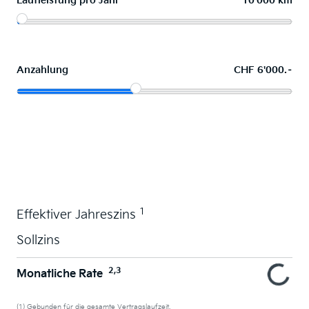
Laufleistung pro Jahr
10'000 km
Anzahlung
CHF 6'000.–
Wunschauto leasen
1
Effektiver Jahreszins
Sollzins
2,3
Monatliche Rate
(1) Gebunden für die gesamte Vertragslaufzeit.