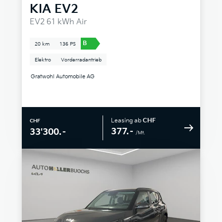
KIA
EV2
EV2 61 kWh Air
B
20 km
136 PS
Elektro
Vorderradantrieb
Gratwohl Automobile AG
Leasing ab
CHF
CHF
377.–
33'300.–
/Mt.