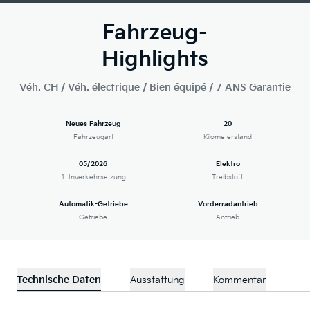
Fahrzeug-
Highlights
Véh. CH / Véh. électrique / Bien équipé / 7 ANS Garantie
Neues Fahrzeug
20
Fahrzeugart
Kilometerstand
05/2026
Elektro
1. Inverkehrsetzung
Treibstoff
Automatik-Getriebe
Vorderradantrieb
Getriebe
Antrieb
Technische Daten
Ausstattung
Kommentar