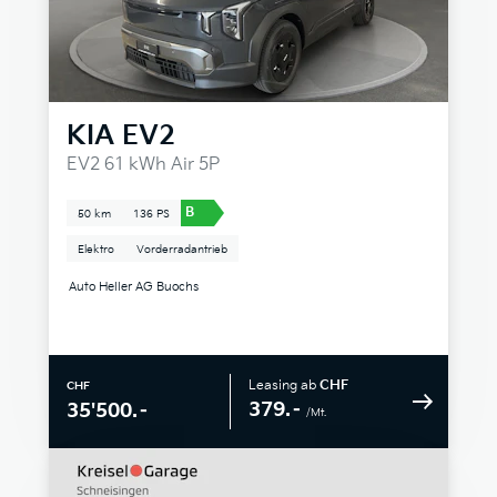
KIA
EV2
EV2 61 kWh Air 5P
B
50 km
136 PS
Elektro
Vorderradantrieb
Auto Heller AG Buochs
Leasing ab
CHF
CHF
379.–
35'500.–
/Mt.