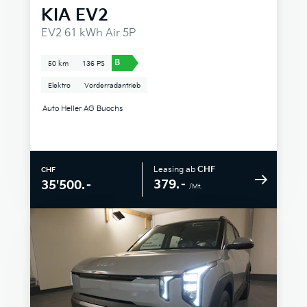
KIA
EV2
EV2 61 kWh Air 5P
B
50 km
136 PS
Elektro
Vorderradantrieb
Auto Heller AG Buochs
Leasing ab
CHF
CHF
379.–
35'500.–
/Mt.