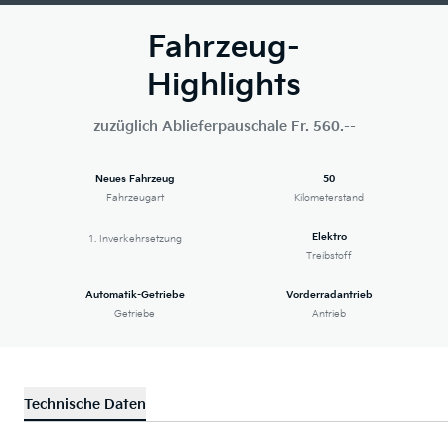
Fahrzeug-
Highlights
zuzüglich Ablieferpauschale Fr. 560.--
Neues Fahrzeug
50
Fahrzeugart
Kilometerstand
Elektro
1. Inverkehrsetzung
Treibstoff
Automatik-Getriebe
Vorderradantrieb
Getriebe
Antrieb
Technische Daten