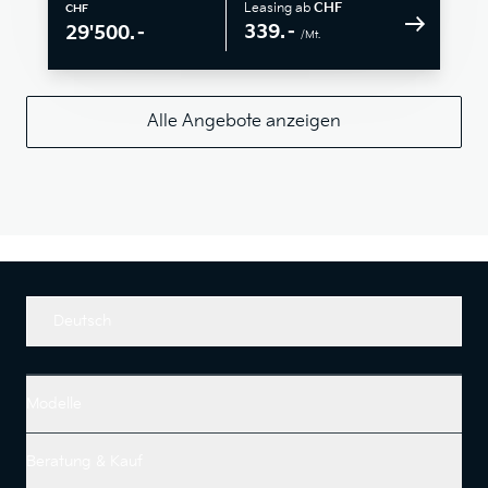
Leasing ab
CHF
CHF
339.–
29'500.–
/Mt.
Alle Angebote anzeigen
Deutsch
Modelle
Beratung & Kauf