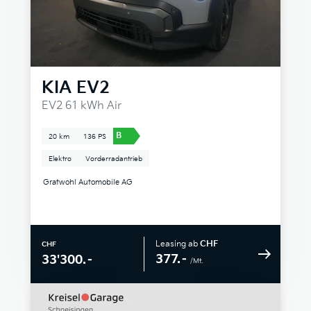
KIA
EV2
EV2 61 kWh Air
B
20 km
136 PS
Elektro
Vorderradantrieb
Gratwohl Automobile AG
Leasing ab
CHF
CHF
377.–
33'300.–
/Mt.