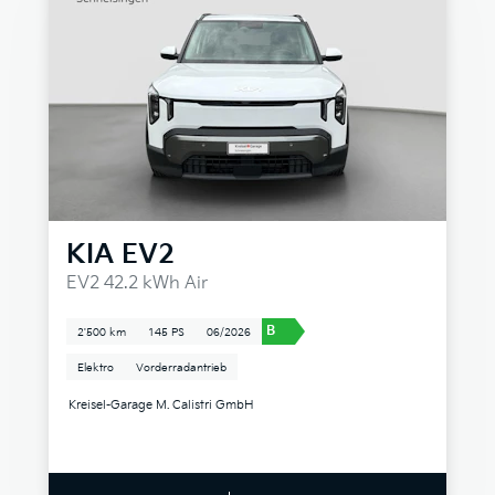
KIA
EV2
EV2 42.2 kWh Air
B
2'500 km
145 PS
06/2026
Elektro
Vorderradantrieb
Kreisel-Garage M. Calistri GmbH