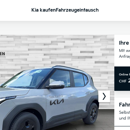
Kia kaufen
Fahrzeugeintausch
Ihre
Mit w
Anfra
Online 
CHF
Fahr
Selbs
und I