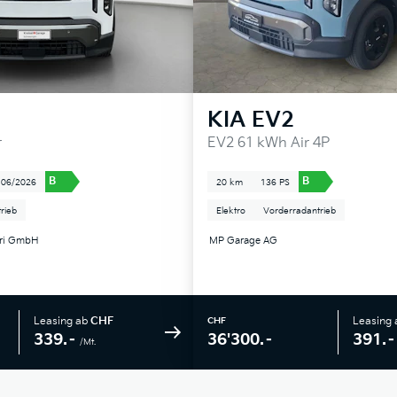
KIA
EV2
r
EV2 61 kWh Air 4P
B
B
06/2026
20 km
136 PS
rieb
Elektro
Vorderradantrieb
tri GmbH
MP Garage AG
Leasing ab
CHF
Leasing
CHF
339.–
391.–
36'300.–
/Mt.