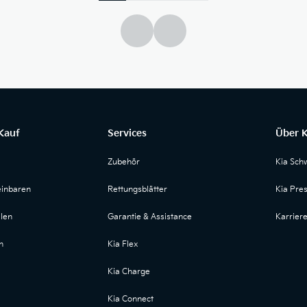
Kauf
Services
Über K
Zubehör
Kia Sch
einbaren
Rettungsblätter
Kia Pre
len
Garantie & Assistance
Karrier
n
Kia Flex
Kia Charge
Kia Connect