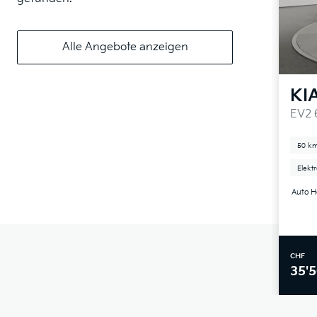
Alle Angebote anzeigen
KI
EV2 
50 k
Elekt
Auto H
CHF
35'5