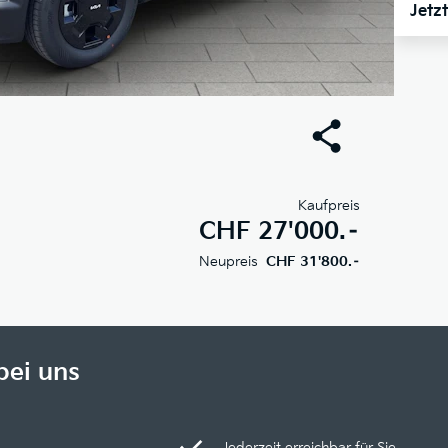
Jetz
Kaufpreis
CHF
27'000.–
Neupreis
CHF 31'800.–
bei uns
Jederzeit erreichbar für Sie