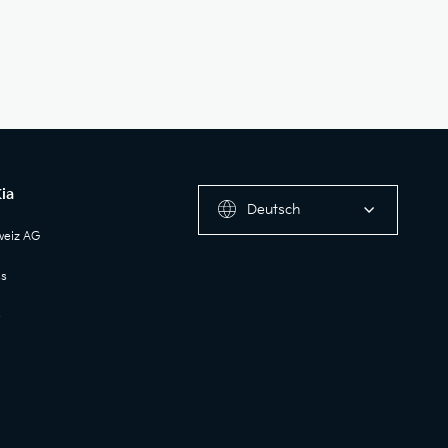
ia
Deutsch
weiz AG
ss
e