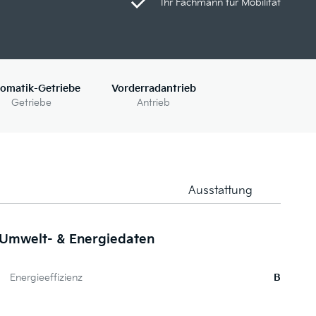
Ihr Fachmann für Mobilität
omatik-Getriebe
Vorderradantrieb
Getriebe
Antrieb
Ausstattung
Umwelt- & Energiedaten
W
Energieeffizienz
B
O