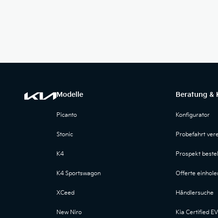
Modelle
Beratung & 
Picanto
Konfigurator
Stonic
Probefahrt ver
K4
Prospekt bestel
K4 Sportswagon
Offerte einhole
XCeed
Händlersuche
New Niro
Kia Certified EV