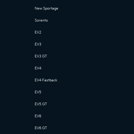
New Sportage
Sorento
EV2
EV3
EV3 GT
EV4
EV4 Fastback
EV5
EV5 GT
EV6
EV6 GT