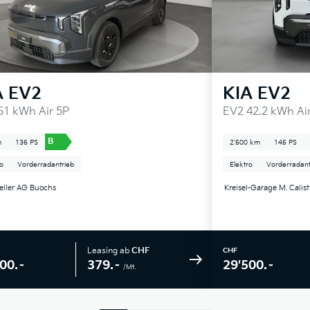
A
EV2
KIA
EV2
61 kWh Air 5P
EV2 42.2 kWh Ai
B
m
136 PS
2'500 km
145 PS
ro
Vorderradantrieb
Elektro
Vorderradant
eller AG Buochs
Kreisel-Garage M. Calis
Leasing ab
CHF
CHF
379.–
00.–
29'500.–
/Mt.