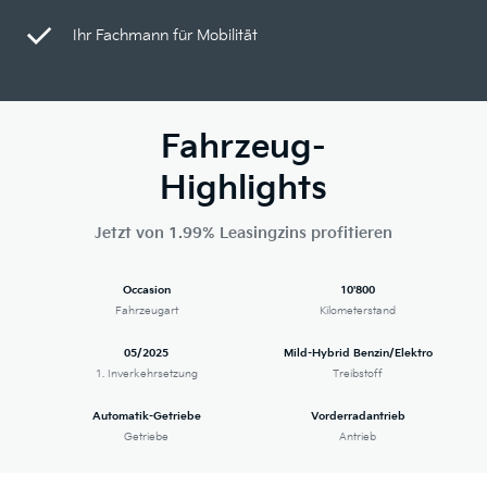
Ihr Fachmann für Mobilität
Fahrzeug-
Highlights
Jetzt von 1.99% Leasingzins profitieren
Occasion
10'800
Fahrzeugart
Kilometerstand
05/2025
Mild-Hybrid Benzin/Elektro
1. Inverkehrsetzung
Treibstoff
Automatik-Getriebe
Vorderradantrieb
Getriebe
Antrieb