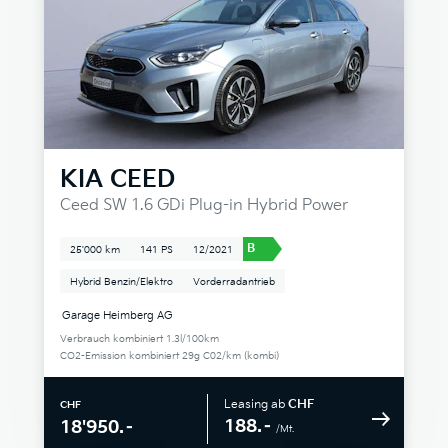
KIA
CEED
Ceed SW 1.6 GDi Plug-in Hybrid Power
B
25'000 km
141 PS
12/2021
Hybrid Benzin/Elektro
Vorderradantrieb
Garage Heimberg AG
Verbrauch kombiniert 1.3l/100km
CO2-Emission kombiniert 29g C02/km (kombi)
Leasing ab
CHF
CHF
188.–
18'950.–
/Mt.