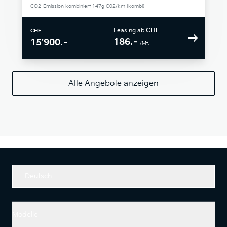
CO2-Emission kombiniert 147g C02/km (kombi)
Leasing ab
CHF
CHF
186.–
15'900.–
/Mt.
Alle Angebote anzeigen
Deutsch
Modelle