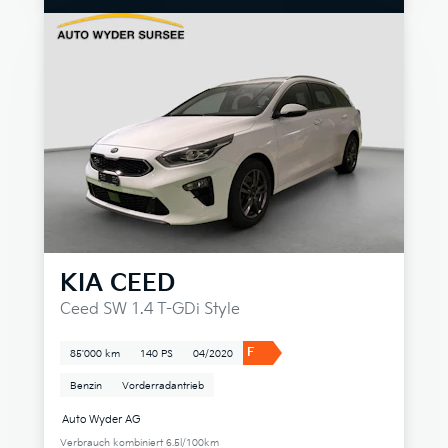
KIA
CEED
Ceed SW 1.4 T-GDi Style
F
85'000 km
140 PS
04/2020
Benzin
Vorderradantrieb
Auto Wyder AG
Verbrauch kombiniert 6.5l/100km