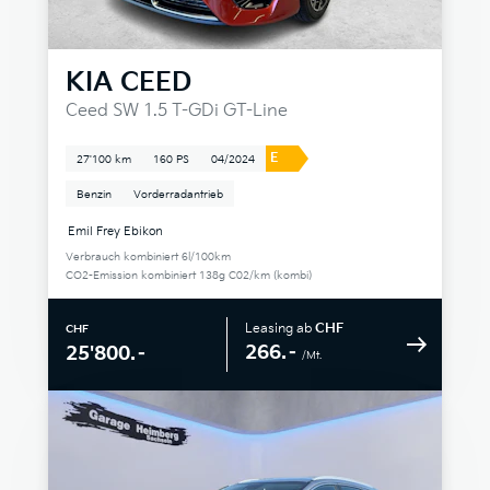
KIA
CEED
Ceed SW 1.5 T-GDi GT-Line
E
27'100 km
160 PS
04/2024
Benzin
Vorderradantrieb
Emil Frey Ebikon
Verbrauch kombiniert 6l/100km
CO2-Emission kombiniert 138g C02/km (kombi)
Leasing ab
CHF
CHF
266.–
25'800.–
/Mt.