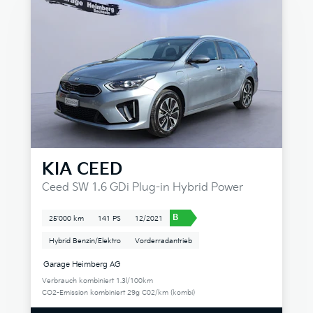
KIA
CEED
Ceed SW 1.6 GDi Plug-in Hybrid Power
B
25'000 km
141 PS
12/2021
Hybrid Benzin/Elektro
Vorderradantrieb
Garage Heimberg AG
Verbrauch kombiniert 1.3l/100km
CO2-Emission kombiniert 29g C02/km (kombi)