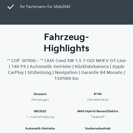
Ihr Fachmann für Mobilität
Fahrzeug-
Highlights
** CHF 30'900.– ** | KIA Ceed SW 1.5 T-GDi MHEV GT-Line
| 140 PS | Automatik-Getriebe | Rückfahrkamera | Apple
CarPlay | Sitzheizung | Navigation | Garantie 84 Monate /
150'000 km
Occasion
8'150
Fahrzeugart
Kilometerstand
08/2025
Mild-Hybrid Benzin/Elektro
1. Inverkehrsetzung
Treibstoff
Automatik-Getriebe
Vorderradantrieb