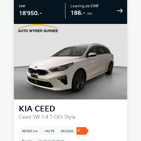
Leasing ab
CHF
CHF
188.–
18'950.–
/Mt.
KIA
CEED
Ceed SW 1.4 T-GDi Style
F
85'000 km
140 PS
04/2020