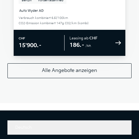
Benzin
Vorderradantrieb
Auto Wyder AG
Verbrauch kombiniert 6.5l/100km
CO2-Emission kombiniert 147g C02/km (kombi)
Leasing ab
CHF
CHF
186.–
15'900.–
/Mt.
Alle Angebote anzeigen
Deutsch