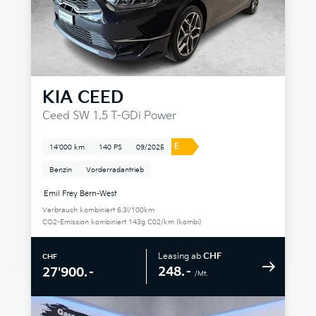
KIA
CEED
Ceed SW 1.5 T-GDi Power
E
14'000 km
140 PS
09/2025
Benzin
Vorderradantrieb
Emil Frey Bern-West
Verbrauch kombiniert 6.3l/100km
CO2-Emission kombiniert 143g C02/km (kombi)
Leasing ab
CHF
CHF
248.–
27'900.–
/Mt.