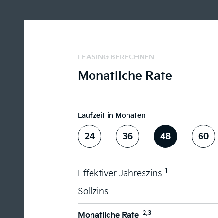
LEASING BERECHNEN
Monatliche Rate
Laufzeit in Monaten
24
36
48
60
1
Effektiver Jahreszins
Sollzins
2,3
Monatliche Rate