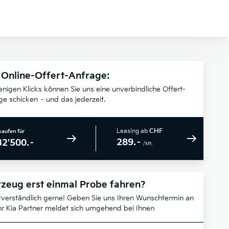
 Online-Offert-Anfrage:
enigen Klicks können Sie uns eine unverbindliche Offert-
ge schicken – und das jederzeit.
Leasing ab
CHF
kaufen für
289.–
32'500.–
/Mt.
zeug erst einmal Probe fahren?
tverständlich gerne! Geben Sie uns Ihren Wunschtermin an
hr Kia Partner meldet sich umgehend bei Ihnen