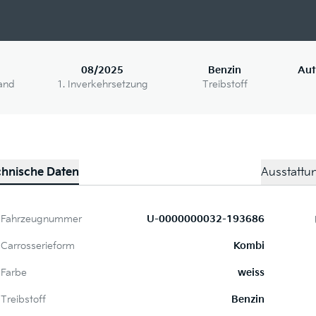
08/2025
Benzin
Aut
and
1. Inverkehrsetzung
Treibstoff
chnische Daten
Ausstattu
Fahrzeugnummer
U-0000000032-193686
Carrosserieform
Kombi
Farbe
weiss
Treibstoff
Benzin