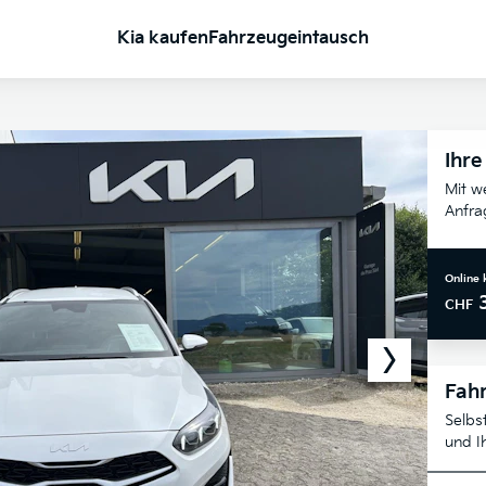
Kia kaufen
Fahrzeugeintausch
Ihre
Mit w
Anfra
Online 
CHF
Fahr
Selbs
und I