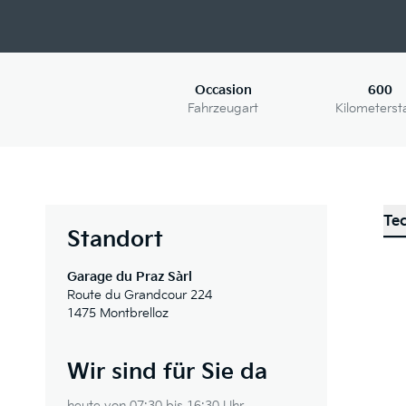
Occasion
600
Fahrzeugart
Kilometerst
Te
Standort
Garage du Praz Sàrl
Route du Grandcour 224
1475 Montbrelloz
Wir sind für Sie da
heute von 07:30 bis 16:30 Uhr