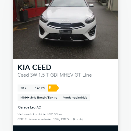
KIA
CEED
Ceed SW 1.5 T-GDi MHEV GT-Line
E
20 km
140 PS
Mild-Hybrid Benzin/Elektro
Vorderradantrieb
Garage Leu AG
Verbrauch kombiniert 6l/100km
CO2-Emission kombiniert 137g C02/km (kombi)