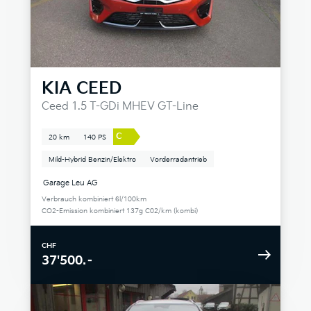
KIA
CEED
Ceed 1.5 T-GDi MHEV GT-Line
C
20 km
140 PS
Mild-Hybrid Benzin/Elektro
Vorderradantrieb
Garage Leu AG
Verbrauch kombiniert 6l/100km
CO2-Emission kombiniert 137g C02/km (kombi)
CHF
37'500.–