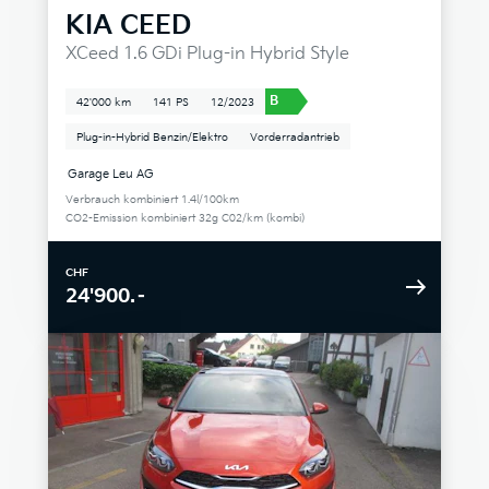
KIA
CEED
XCeed 1.6 GDi Plug-in Hybrid Style
B
42'000 km
141 PS
12/2023
Plug-in-Hybrid Benzin/Elektro
Vorderradantrieb
Garage Leu AG
Verbrauch kombiniert 1.4l/100km
CO2-Emission kombiniert 32g C02/km (kombi)
CHF
24'900.–