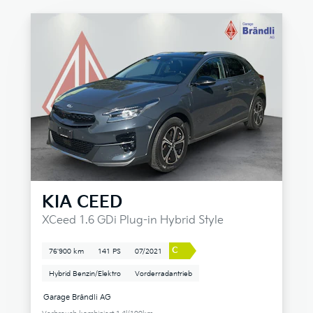
KIA
CEED
XCeed 1.6 GDi Plug-in Hybrid Style
C
76'900 km
141 PS
07/2021
Hybrid Benzin/Elektro
Vorderradantrieb
Garage Brändli AG