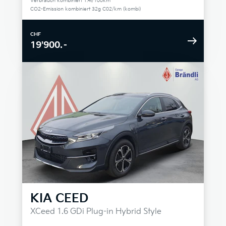
Verbrauch kombiniert 1.4l/100km
CO2-Emission kombiniert 32g C02/km (kombi)
CHF
19'900.–
KIA
CEED
XCeed 1.6 GDi Plug-in Hybrid Style