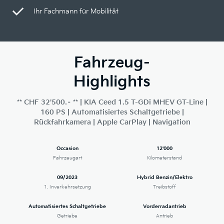
Ihr Fachmann für Mobilität
Fahrzeug-
Highlights
** CHF 32'500.– ** | KIA Ceed 1.5 T-GDi MHEV GT-Line |
160 PS | Automatisiertes Schaltgetriebe |
Rückfahrkamera | Apple CarPlay | Navigation
Occasion
12'000
Fahrzeugart
Kilometerstand
09/2023
Hybrid Benzin/Elektro
1. Inverkehrsetzung
Treibstoff
Automatisiertes Schaltgetriebe
Vorderradantrieb
Getriebe
Antrieb