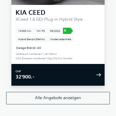
KIA
CEED
XCeed 1.6 GDi Plug-in Hybrid Style
B
14'400 km
141 PS
09/2022
Hybrid Benzin/Elektro
Vorderradantrieb
Garage Brändli AG
Verbrauch kombiniert 1.4l/100km
CO2-Emission kombiniert 32g C02/km (kombi)
CHF
32'900.–
Alle Angebote anzeigen