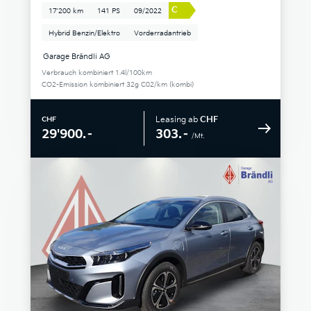
C
17'200 km
141 PS
09/2022
Hybrid Benzin/Elektro
Vorderradantrieb
Garage Brändli AG
Verbrauch kombiniert 1.4l/100km
CO2-Emission kombiniert 32g C02/km (kombi)
Leasing ab
CHF
CHF
303.–
29'900.–
/Mt.