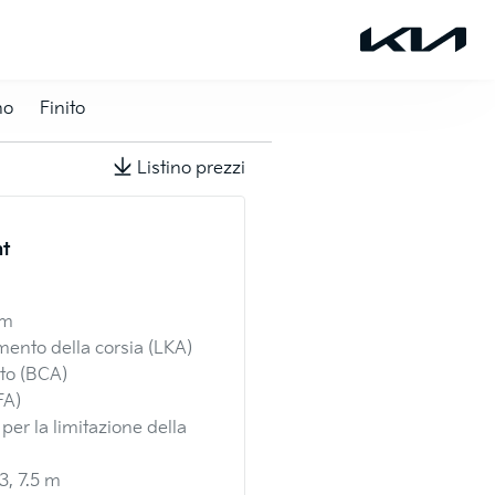
no
Finito
Listino prezzi
Colori esterni
+
CHF
3
ht
Cassa
Frost Blu
White
em
+
CHF
750.–
+
CHF
7
mento della corsia (LKA)
to (BCA)
FA)
Penta Metal
Deluxe
White
 per la limitazione della
+
CHF
750.–
+
CHF
1 9
3, 7.5 m