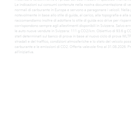
Le indicazioni sui consumi contenute nella nostra documentazione di ven
normali di carburante in Europa e servono a paragonare i veicoli. Nella
notevolmente in base allo stile di guida, al carico, alla topografia e alla 
raccomandiamo inoltre di adottare lo stile di guida eco drive per rispa
corrispondono sempre agli allestimenti disponibili in Svizzera. Salvo err
le auto nuove vendute in Svizzera: 111 g CO2/km. Obiettivo di 93.6 g CO
stati determinati sul banco di prova in base al nuovo ciclo di prova WLTP. 
stradali e del traffico, condizioni atmosferiche e lo stato del veicolo po
carburante e le emissioni di CO2. Offerta valevole fino al 31.08.2026. P
all'iniziativa.