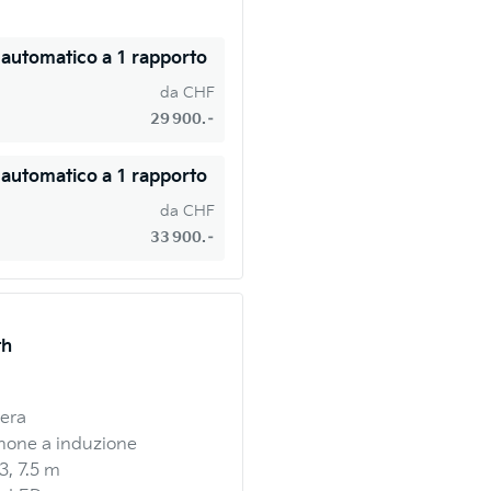
 automatico a 1 rapporto
da
CHF
29 900.–
 automatico a 1 rapporto
da
CHF
33 900.–
th
gera
hone a induzione
3, 7.5 m