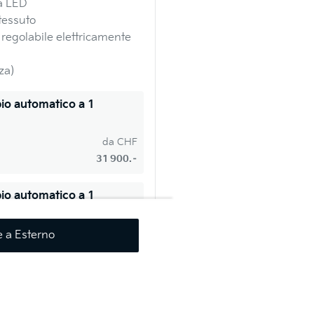
 a LED
 tessuto
regolabile elettricamente
za)
io automatico a 1
da
CHF
31 900.–
io automatico a 1
da
CHF
e a Esterno
35 900.–