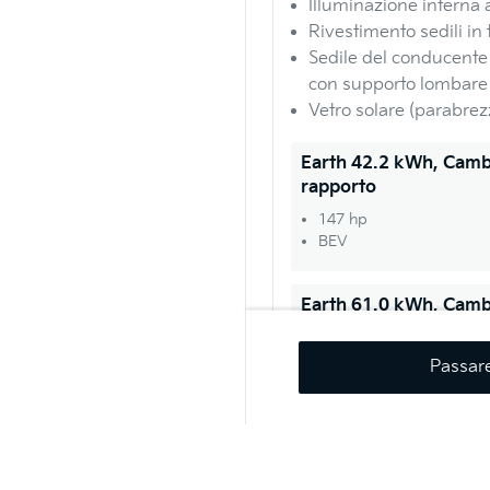
Illuminazione interna
Rivestimento sedili in
Sedile del conducente 
con supporto lombare
Vetro solare (parabrez
Earth 42.2 kWh, Camb
rapporto
147 hp
BEV
Earth 61.0 kWh, Camb
rapporto
136 hp
Passar
BEV