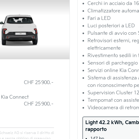
Cerchi in acciaio da 16
Climatizzatore automa
Fari a LED
Luci posteriori a LED
Pulsante di avvio con
Retrovisori esterni, reg
elettricamente
Rivestimento sedili in
Sensori di parcheggio a
Servizi online Kia Conn
Sistema di assistenza
CHF 25 900.–
con riconoscimento ped
Supervision Cluster 12
e Kia Connect
Tempomat con assisten
CHF 25 900.–
Videocamera di retro
Light 42.2 kWh, Camb
rapporto
Schweiz AG si riserva il diritto di
147 hp
o e senza obbligo di preavviso.