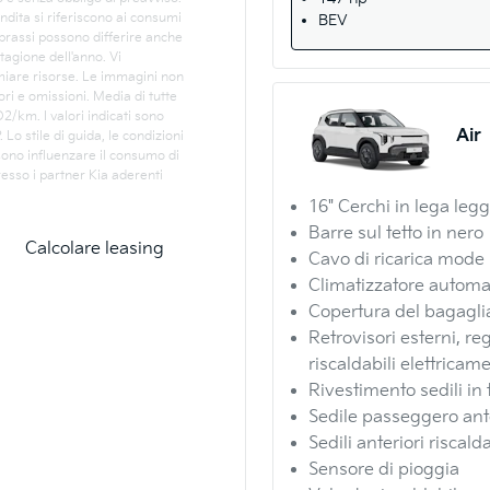
dita si riferiscono ai consumi
BEV
 prassi possono differire anche
stagione dell'anno. Vi
rmiare risorse. Le immagini non
ori e omissioni. Media di tutte
2/km. I valori indicati sono
Air
Lo stile di guida, le condizioni
ssono influenzare il consumo di
resso i partner Kia aderenti
16" Cerchi in lega leg
Barre sul ­tetto in nero
Calcolare leasing
Cavo di ricarica mode 
Climatizzatore automa
Copertura del bagagli
Retrovisori esterni, reg
riscaldabili elettricam
Rivestimento sedili in
Sedile passeggero ante
Sedili anteriori riscalda
Sensore di pioggia