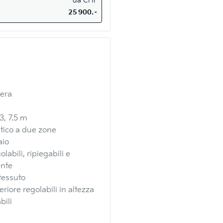
da
CHF
25 900.–
gera
3, 7.5 m
tico a due zone
aio
olabili, ripiegabili e
ente
 tessuto
riore regolabili in altezza
bili