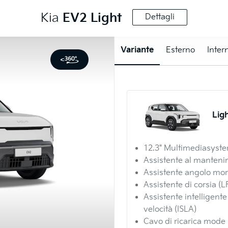
Kia
EV2
Light
Dettagli
Variante
Esterno
Inter
Lig
12.3" Multimediasyst
Assistente al manteni
Assistente angolo mor
Assistente di corsia (L
Assistente intelligente
velocità (ISLA)
Cavo di ricarica mode 