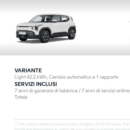
VARIANTE
Light 42.2 kWh, Cambio automatico a 1 rapporto
SERVIZI INCLUSI
7 anni di garanzia di fabbrica / 7 anni di servizi onlin
Totale
1
Tutti i prezzi indicati sono prezzi netti consigliati, IVA 8,1% inclusa. Kia 
modificare l'allestimento e i prezzi dei suoi modelli in qualsiasi moment