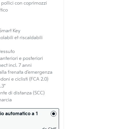
 pollici con coprimozzi
Vanilla
Ivory Silv
tico
Blossom
Matt
 Smart Key
olabili et riscaldabili
 tessuto
nteriori e posteriori
ect incl. 7 anni
 alla frenata d’emergenza
oni e ciclisti (FCA 2.0)
.3"
te di distanza (SCC)
marcia
io automatico a 1