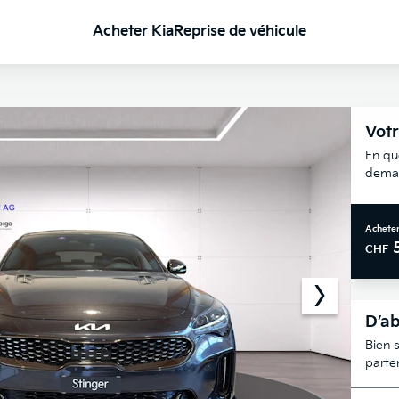
Acheter Kia
Reprise de véhicule
Votr
En qu
deman
Acheter
CHF
D’ab
Bien s
parte