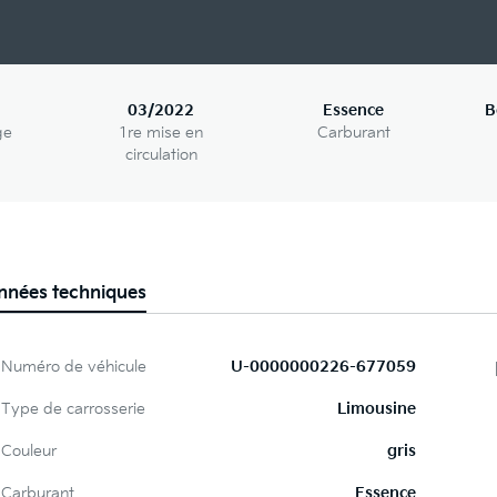
03/2022
Essence
B
ge
1re mise en
Carburant
circulation
nnées techniques
Numéro de véhicule
U-0000000226-677059
Type de carrosserie
Limousine
Couleur
gris
Carburant
Essence