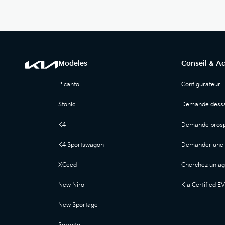
Modeles
Conseil & A
Picanto
Configurateur
Stonic
Demande dessa
K4
Demande prosp
K4 Sportswagon
Demander une 
XCeed
Cherchez un ag
New Niro
Kia Certified EV
New Sportage