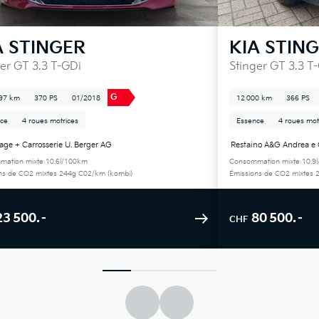
A
STINGER
KIA
STIN
er GT 3.3 T-GDi
Stinger GT 3.3 T
G
97 km
370 PS
01/2018
12 000 km
366 PS
ce
4 roues motrices
Essence
4 roues mot
age + Carrosserie U. Berger AG
Restaino A&G Andrea e 
ation mixte 10.6l/100km
Consommation mixte 10.9
ns de CO2 mixtes 244g C02/km (kombi)
Émissions de CO2 mixtes 
23 500.–
80 500.–
CHF