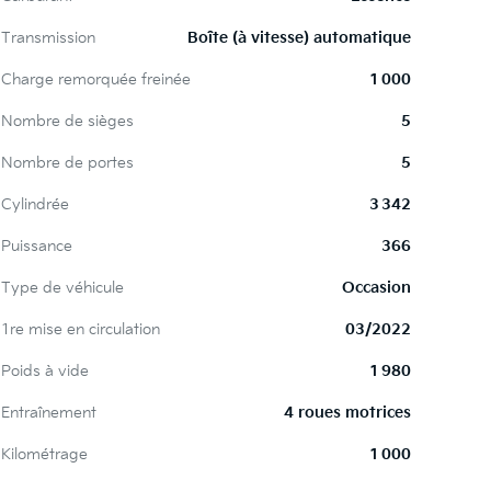
Transmission
Boîte (à vitesse) automatique
Charge remorquée freinée
1 000
Nombre de sièges
5
Nombre de portes
5
Cylindrée
3 342
Puissance
366
Type de véhicule
Occasion
1re mise en circulation
03/2022
Poids à vide
1 980
Entraînement
4 roues motrices
Kilométrage
1 000