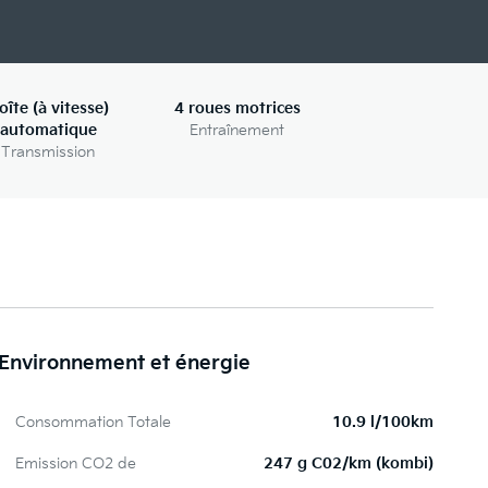
oîte (à vitesse)
4 roues motrices
automatique
Entraînement
Transmission
Environnement et énergie
Consommation Totale
10.9 l/100km
Emission CO2 de
247 g C02/km (kombi)
Ap