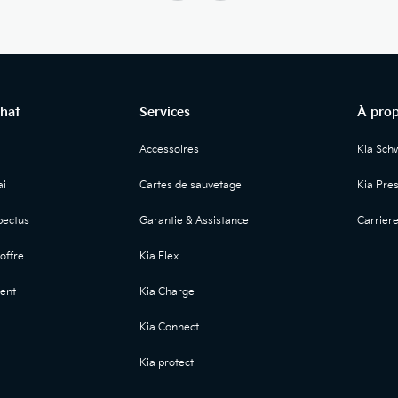
chat
Services
À prop
Accessoires
Kia Sch
i
Cartes de sauvetage
Kia Pre
ectus
Garantie & Assistance
Carrier
offre
Kia Flex
ent
Kia Charge
Kia Connect
Kia protect