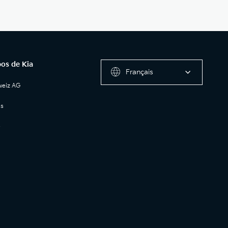
os de Kia
Français
weiz AG
ss
e