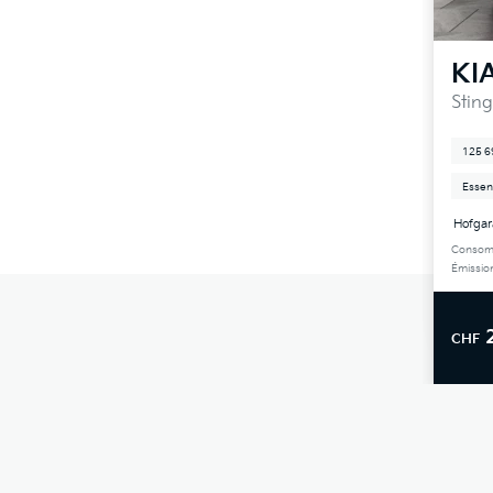
KI
Sting
125 6
Essen
Hofgar
Consomm
Émissio
CHF