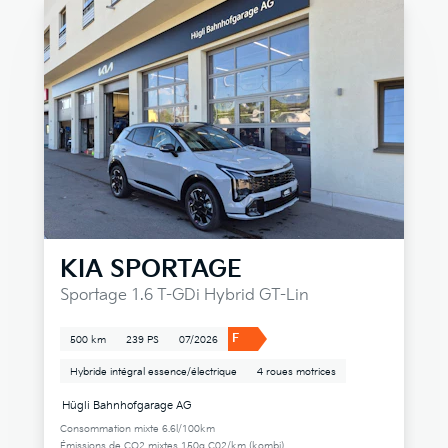
KIA
SPORTAGE
Sportage 1.6 T-GDi Hybrid GT-Lin
F
500 km
239 PS
07/2026
Hybride intégral essence/électrique
4 roues motrices
Hügli Bahnhofgarage AG
Consommation mixte 6.6l/100km
Émissions de CO2 mixtes 150g C02/km (kombi)