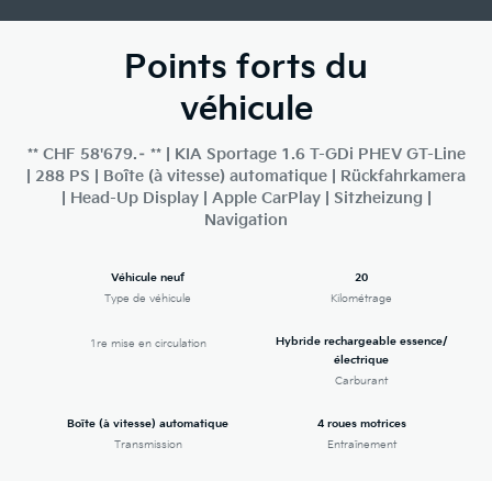
Points forts du
véhicule
** CHF 58'679.– ** | KIA Sportage 1.6 T-GDi PHEV GT-Line
| 288 PS | Boîte (à vitesse) automatique | Rückfahrkamera
| Head-Up Display | Apple CarPlay | Sitzheizung |
Navigation
Véhicule neuf
20
Type de véhicule
Kilométrage
Hybride rechargeable essence/
1re mise en circulation
électrique
Carburant
Boîte (à vitesse) automatique
4 roues motrices
Transmission
Entraînement