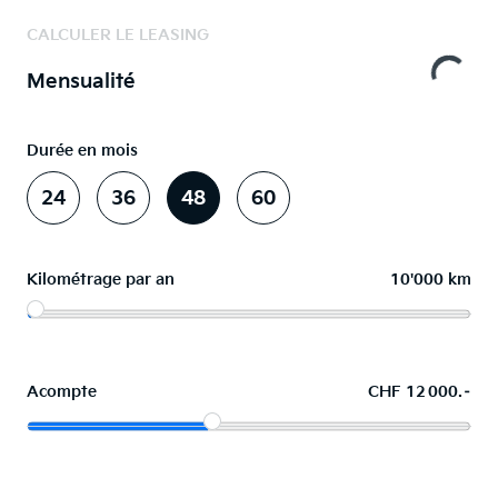
CALCULER LE LEASING
Mensualité
Durée en mois
24
36
48
60
Kilométrage par an
10'000 km
Acompte
CHF 12 000.–