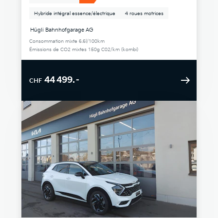
Hybride intégral essence/électrique
4 roues motrices
Hügli Bahnhofgarage AG
Consommation mixte 6.6l/100km
Émissions de CO2 mixtes 150g C02/km (kombi)
44 499.–
CHF