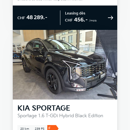
Leasing dès
48 289.–
CHF
456.–
CHF
/mois
KIA
SPORTAGE
Sportage 1.6 T-GDi Hybrid Black Edition
F
20 km
239 PS