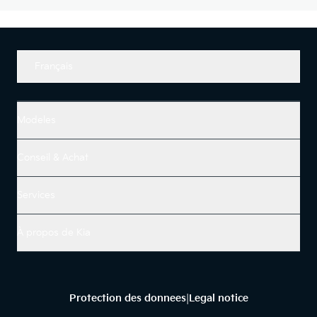
Français
Modeles
Conseil & Achat
Services
À propos de Kia
Protection des donnees
Legal notice
|