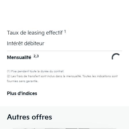
La voiture de vos souhaits en leasing
1
Taux de leasing effectif
Intérêt débiteur
2,3
Mensualité
(1) Fixe pendant toute la durée du contrat.
(2) Les frais de transfert sont inclus dans la mensualité. Toutes les indications sont
fournies sans garantie.
Plus d'indices
Autres offres