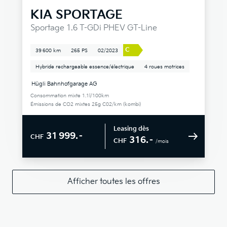
KIA
SPORTAGE
Sportage 1.6 T-GDi PHEV GT-Line
C
39 600 km
265 PS
02/2023
Hybride rechargeable essence/électrique
4 roues motrices
Hügli Bahnhofgarage AG
Consommation mixte 1.1l/100km
Émissions de CO2 mixtes 25g C02/km (kombi)
Leasing dès
31 999.–
CHF
316.–
CHF
/mois
Afficher toutes les offres