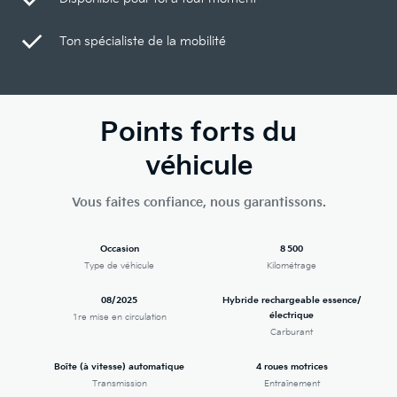
Ton spécialiste de la mobilité
Points forts du
véhicule
Vous faites confiance, nous garantissons.
Occasion
8 500
Type de véhicule
Kilométrage
08/2025
Hybride rechargeable essence/
électrique
1re mise en circulation
Carburant
Boîte (à vitesse) automatique
4 roues motrices
Transmission
Entraînement