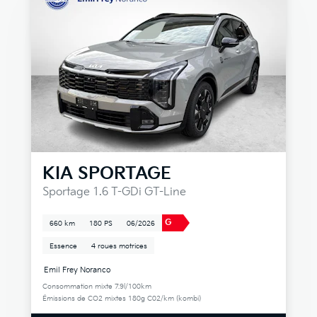
KIA
SPORTAGE
Sportage 1.6 T-GDi GT-Line
G
660 km
180 PS
06/2026
Essence
4 roues motrices
Emil Frey Noranco
Consommation mixte 7.9l/100km
Émissions de CO2 mixtes 180g C02/km (kombi)