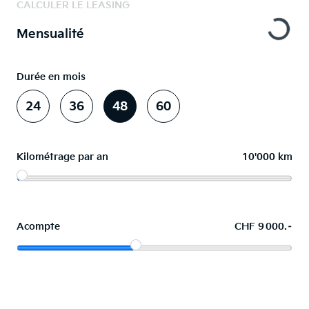
CALCULER LE LEASING
Mensualité
Durée en mois
24
36
48
60
Kilométrage par an
10'000 km
Acompte
CHF 9 000.–