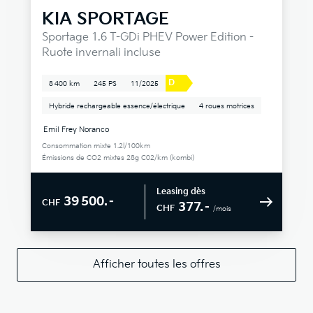
KIA
SPORTAGE
Sportage 1.6 T-GDi PHEV Power Edition -
Ruote invernali incluse
D
8 400 km
245 PS
11/2025
Hybride rechargeable essence/électrique
4 roues motrices
Emil Frey Noranco
Consommation mixte 1.2l/100km
Émissions de CO2 mixtes 28g C02/km (kombi)
Leasing dès
39 500.–
CHF
377.–
CHF
/mois
Afficher toutes les offres