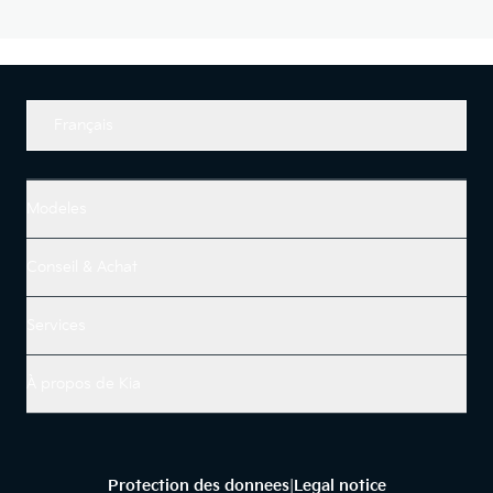
Français
Modeles
Conseil & Achat
Services
À propos de Kia
Protection des donnees
Legal notice
|