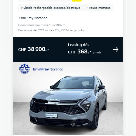
Hybride rechargeable essence/électrique
4 roues motrices
Emil Frey Noranco
Consommation mixte 1.2l/100km
Émissions de CO2 mixtes 28g C02/km (kombi)
Leasing dès
38 900.–
CHF
368.–
CHF
/mois