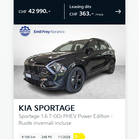
Leasing dès
42 990.–
CHF
363.–
CHF
/mois
KIA
SPORTAGE
Sportage 1.6 T-GDi PHEV Power Edition -
Ruote invernali incluse
D
9 100 km
245 PS
11/2025