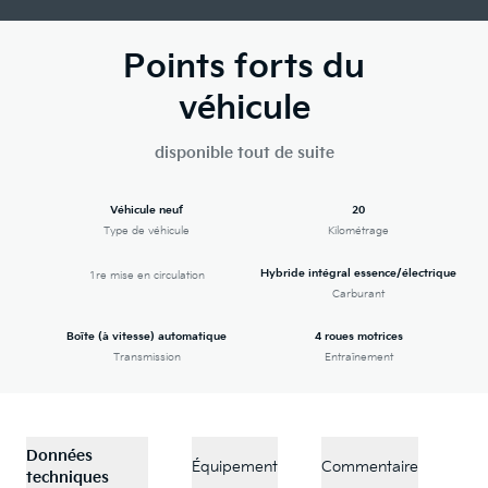
Points forts du
véhicule
disponible tout de suite
Véhicule neuf
20
Type de véhicule
Kilométrage
Hybride intégral essence/électrique
1re mise en circulation
Carburant
Boîte (à vitesse) automatique
4 roues motrices
Transmission
Entraînement
Données
Équipement
Commentaire
techniques