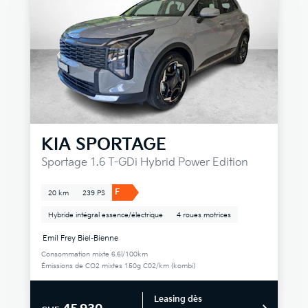
KIA
SPORTAGE
Sportage 1.6 T-GDi Hybrid Power Edition
F
20 km
239 PS
Hybride intégral essence/électrique
4 roues motrices
Emil Frey Biel-Bienne
Consommation mixte 6.6l/100km
Émissions de CO2 mixtes 150g C02/km (kombi)
Leasing dès