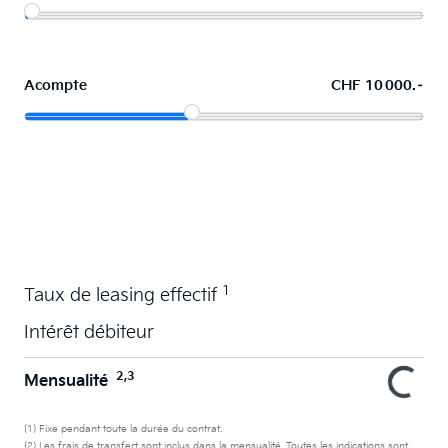
Acompte
CHF 10 000.–
La voiture de vos souhaits en leasing
1
Taux de leasing effectif
Intérêt débiteur
2,3
Mensualité
(1) Fixe pendant toute la durée du contrat.
(2) Les frais de transfert sont inclus dans la mensualité. Toutes les indications sont