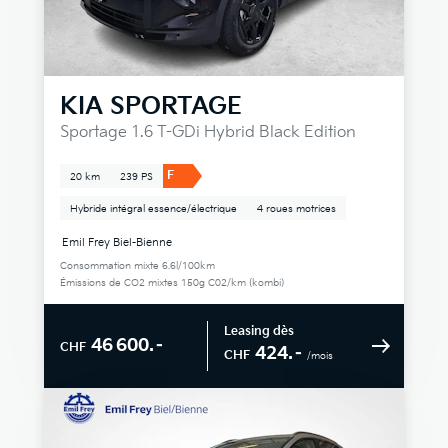
KIA
SPORTAGE
Sportage 1.6 T-GDi Hybrid Black Edition
F
20 km
239 PS
Hybride intégral essence/électrique
4 roues motrices
Emil Frey Biel-Bienne
Consommation mixte 6.6l/100km
Émissions de CO2 mixtes 150g C02/km (kombi)
Leasing dès
46 600.–
CHF
424.–
CHF
/mois