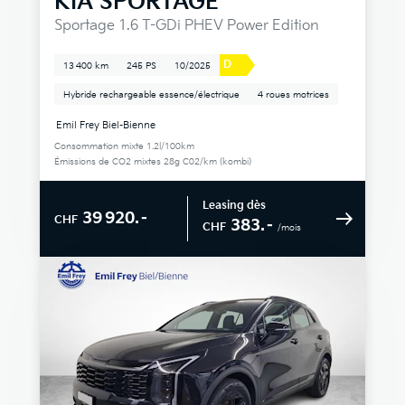
KIA
SPORTAGE
Sportage 1.6 T-GDi PHEV Power Edition
D
13 400 km
245 PS
10/2025
Hybride rechargeable essence/électrique
4 roues motrices
Emil Frey Biel-Bienne
Consommation mixte 1.2l/100km
Émissions de CO2 mixtes 28g C02/km (kombi)
Leasing dès
39 920.–
CHF
383.–
CHF
/mois