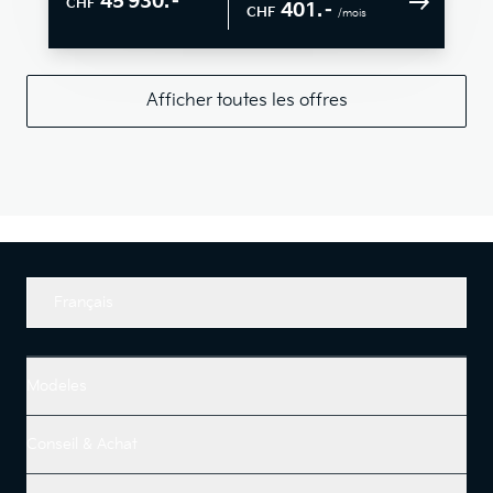
45 930.–
CHF
401.–
CHF
/mois
Afficher toutes les offres
Français
Modeles
Conseil & Achat